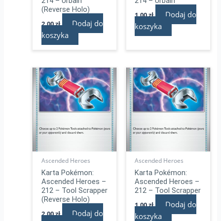
214 – Urbain
214 – Urbain
(Reverse Holo)
Dodaj do
1,00
zł
Dodaj do
2,00
zł
koszyka
koszyka
Ascended Heroes
Ascended Heroes
Karta Pokémon:
Karta Pokémon:
Ascended Heroes –
Ascended Heroes –
212 – Tool Scrapper
212 – Tool Scrapper
(Reverse Holo)
Dodaj do
1,00
zł
Dodaj do
2,00
zł
koszyka