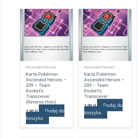
Ascended Heroes
Ascended Heroes
Karta Pokémon:
Karta Pokémon:
Ascended Heroes –
Ascended Heroes –
209 – Team
209 – Team
Rocket’s
Rocket’s
Transceiver
Transceiver
(Reverse Holo)
Dodaj do
1,00
zł
Dodaj do
2,00
zł
koszyka
koszyka