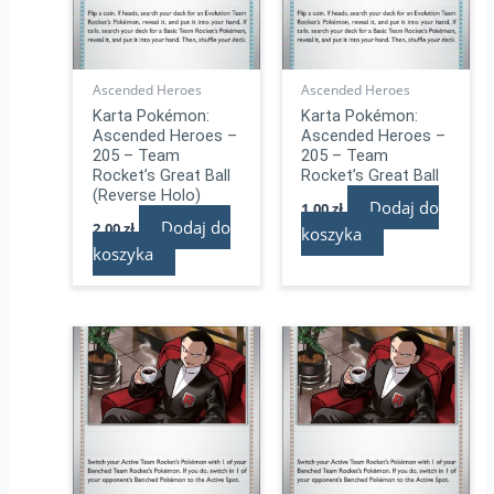
Ascended Heroes
Ascended Heroes
Karta Pokémon:
Karta Pokémon:
Ascended Heroes –
Ascended Heroes –
205 – Team
205 – Team
Rocket’s Great Ball
Rocket’s Great Ball
(Reverse Holo)
Dodaj do
1,00
zł
Dodaj do
2,00
zł
koszyka
koszyka