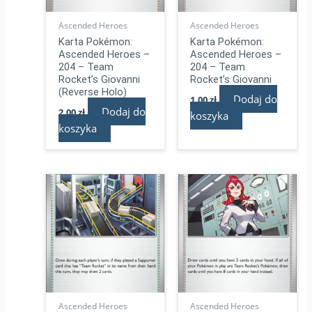
Ascended Heroes
Ascended Heroes
Karta Pokémon:
Karta Pokémon:
Ascended Heroes –
Ascended Heroes –
204 – Team
204 – Team
Rocket’s Giovanni
Rocket’s Giovanni
(Reverse Holo)
Dodaj do
1,00
zł
Dodaj do
2,00
zł
koszyka
koszyka
Ascended Heroes
Ascended Heroes