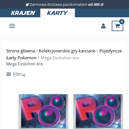
Przejdź
Darmowa dostawa paczkomatem
od 400 zł
do
treści
Strona główna
/
Kolekcjonerskie gry karciane
/
Pojedyncze
karty Pokemon
/ Mega Evolution era
Mega Evolution era
Filtruj