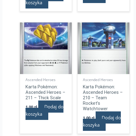
koszyka
Ascended Heroes
Ascended Heroes
Karta Pokémon:
Karta Pokémon:
Ascended Heroes –
Ascended Heroes –
211 – Thick Scale
210 – Team
Rocket’s
Dodaj do
1,00
zł
Watchtower
koszyka
Dodaj do
1,00
zł
koszyka