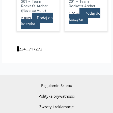
201 – Team
201 – Team
Rocket’s Archer
Rocket’s Archer
(Reverse Holo)
Dodaj do
1,00
zł
Dodaj do
2,00
zł
koszyka
koszyka
1
2
3
4
…
71
72
73
→
Regulamin Sklepu
Polityka prywatności
Zwroty i reklamacje