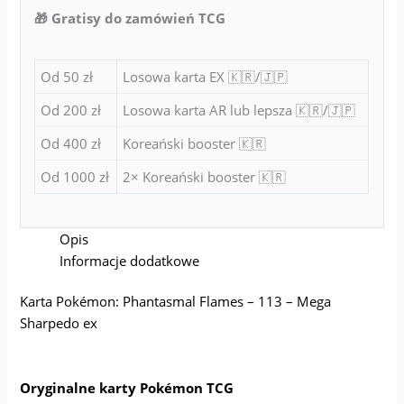
🎁 Gratisy do zamówień TCG
Od 50 zł
Losowa karta EX 🇰🇷/🇯🇵
Od 200 zł
Losowa karta AR lub lepsza 🇰🇷/🇯🇵
Od 400 zł
Koreański booster 🇰🇷
Od 1000 zł
2× Koreański booster 🇰🇷
Opis
Informacje dodatkowe
Karta Pokémon: Phantasmal Flames – 113 – Mega
Sharpedo ex
Oryginalne karty Pokémon TCG