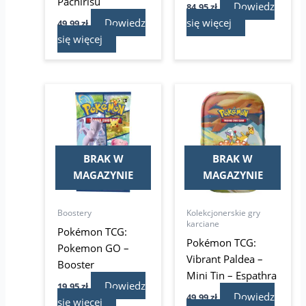
Pachirisu
Dowiedz
84,95
zł
Dowiedz
się więcej
49,99
zł
się więcej
BRAK W
BRAK W
MAGAZYNIE
MAGAZYNIE
Boostery
Kolekcjonerskie gry
karciane
Pokémon TCG:
Pokémon TCG:
Pokemon GO –
Vibrant Paldea –
Booster
Mini Tin – Espathra
Dowiedz
19,95
zł
Dowiedz
49,99
zł
się więcej