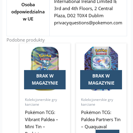
International Ireland Limited IE
Osoba
3rd and 4th Floors, 2 Central
odpowiedzialna
Plaza, D02 T0X4 Dublim
w UE
privacyquestions@pokemon.com
Podobne produkty
BRAK W
BRAK W
MAGAZYNIE
MAGAZYNIE
Kolekcjonerskie gry
Kolekcjonerskie gry
karciane
karciane
Pokémon TCG:
Pokémon TCG:
Vibrant Paldea –
Paldea Partners Tin
Mini Tin –
– Quaquaval