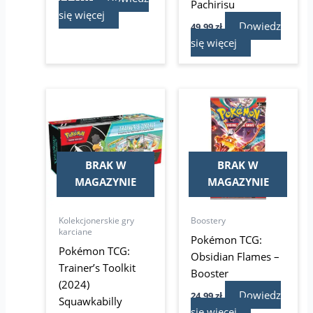
Pachirisu
się więcej
Dowiedz
49,99
zł
się więcej
BRAK W
BRAK W
MAGAZYNIE
MAGAZYNIE
Kolekcjonerskie gry
Boostery
karciane
Pokémon TCG:
Pokémon TCG:
Obsidian Flames –
Trainer’s Toolkit
Booster
(2024)
Dowiedz
24,99
zł
Squawkabilly
się więcej