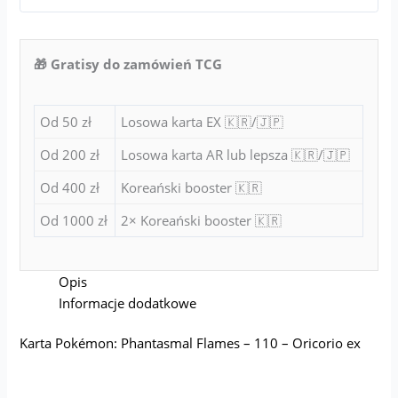
🎁 Gratisy do zamówień TCG
Od 50 zł
Losowa karta EX 🇰🇷/🇯🇵
Od 200 zł
Losowa karta AR lub lepsza 🇰🇷/🇯🇵
Od 400 zł
Koreański booster 🇰🇷
Od 1000 zł
2× Koreański booster 🇰🇷
Opis
Informacje dodatkowe
Karta Pokémon: Phantasmal Flames – 110 – Oricorio ex