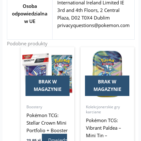
International Ireland Limited IE
Osoba
3rd and 4th Floors, 2 Central
odpowiedzialna
Plaza, D02 T0X4 Dublim
w UE
privacyquestions@pokemon.com
Podobne produkty
BRAK W
BRAK W
MAGAZYNIE
MAGAZYNIE
Boostery
Kolekcjonerskie gry
karciane
Pokémon TCG:
Pokémon TCG:
Stellar Crown Mini
Vibrant Paldea –
Portfolio + Booster
Mini Tin –
Dowiedz
23,95
zł