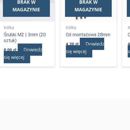
BRAK W
BRAK W
MAGAZYNIE
MAGAZYNIE
Kółka
Kółka
K
Śrubki M2 | 3mm (20
Oś montażowa 28mm
sztuk)
Dowiedz
4,20
zł
Dowiedz
8,00
zł
się więcej
s
się więcej