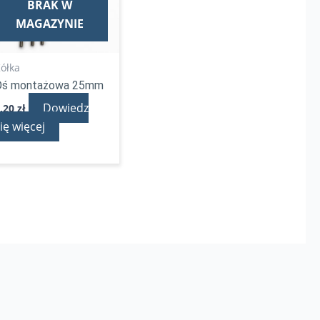
BRAK W
MAGAZYNIE
ółka
Oś montażowa 25mm
Dowiedz
4,20
zł
ię więcej