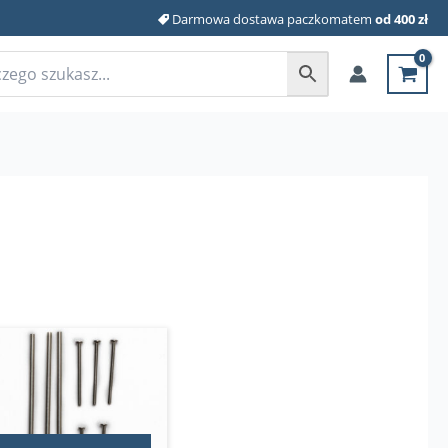
Darmowa dostawa paczkomatem
od 400 zł