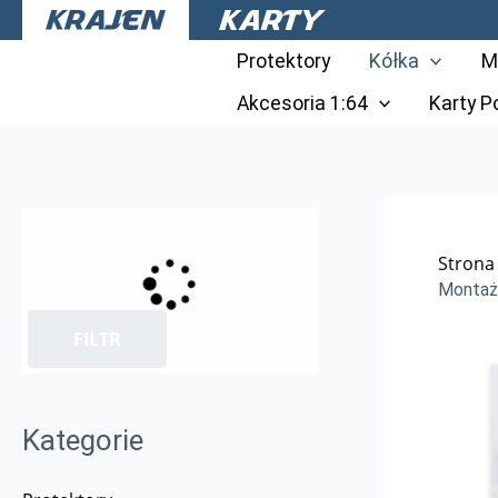
Przejdź
do
Protektory
Kółka
M
treści
Akcesoria 1:64
Karty 
Strona
Montaż
FILTR
Kategorie