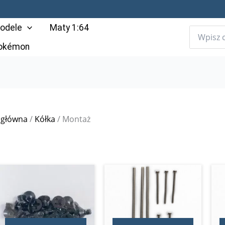
odele
Maty 1:64
Pokémon
 główna
/
Kółka
/ Montaż