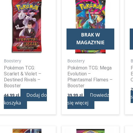
BRAK W
MAGAZYNIE
Boostery
Boostery
B
Pokémon TCG:
Pokémon TCG: Mega
Scarlet & Violet –
Evolution –
E
Destined Rivals –
Phantasmal Flames –
O
Booster
Booster
Dodaj do
Dowiedz
44,99
zł
39,99
zł
s
koszyka
się więcej