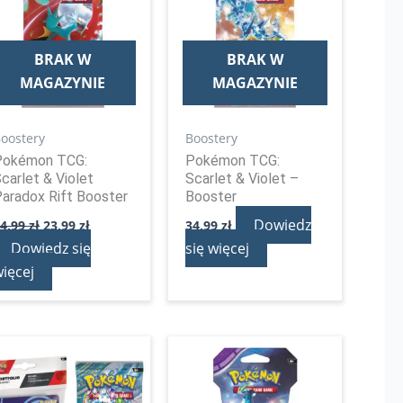
24,99 zł.
23,99 zł.
BRAK W
BRAK W
MAGAZYNIE
MAGAZYNIE
oostery
Boostery
Pokémon TCG:
Pokémon TCG:
carlet & Violet
Scarlet & Violet –
aradox Rift Booster
Booster
Dowiedz
24,99
zł
23,99
zł
34,99
zł
Dowiedz się
się więcej
ięcej