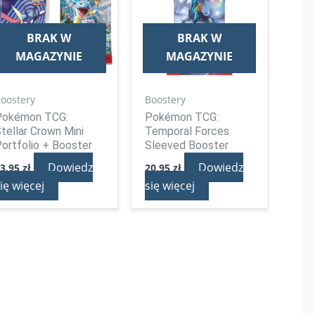
BRAK W
BRAK W
MAGAZYNIE
MAGAZYNIE
oostery
Boostery
Pokémon TCG:
Pokémon TCG:
tellar Crown Mini
Temporal Forces
ortfolio + Booster
Sleeved Booster
Dowiedz
Dowiedz
23,95
zł
20,95
zł
ię więcej
się więcej