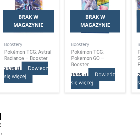
BRAK W
BRAK W
MAGAZYNIE
MAGAZYNIE
Boostery
Boostery
B
Pokémon TCG: Astral
Pokémon TCG:
Radiance – Booster
Pokemon GO –
S
Booster
P
Dowiedz
34,99
zł
Dowiedz
19,95
zł
się więcej
się więcej
s
1
2
→