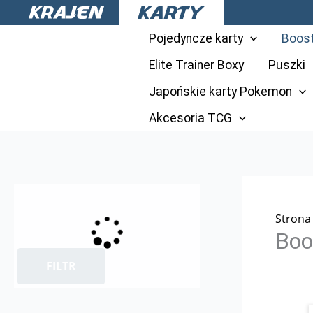
Przejdź
do
Pojedyncze karty
Boos
treści
Elite Trainer Boxy
Puszki
Japońskie karty Pokemon
Akcesoria TCG
Strona
Boo
FILTR