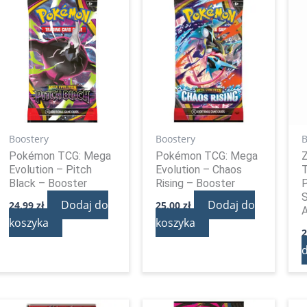
Boostery
Boostery
B
Pokémon TCG: Mega
Pokémon TCG: Mega
Evolution – Pitch
Evolution – Chaos
Black – Booster
Rising – Booster
Dodaj do
Dodaj do
24,99
zł
25,00
zł
A
koszyka
koszyka
2