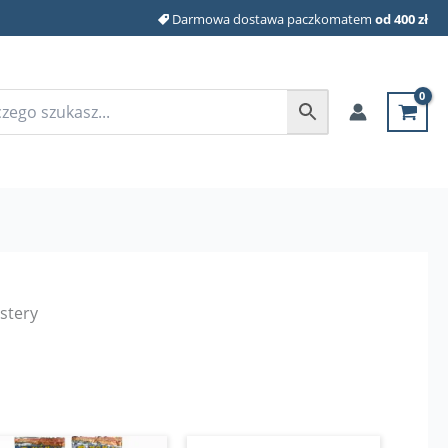
Darmowa dostawa paczkomatem
od 400 zł
stery