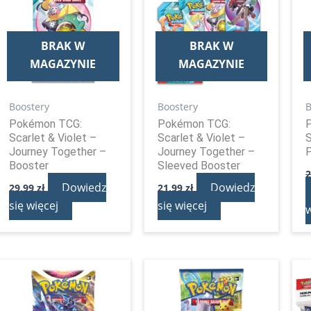
BRAK W
BRAK W
MAGAZYNIE
MAGAZYNIE
Boostery
Boostery
B
Pokémon TCG:
Pokémon TCG:
Scarlet & Violet –
Scarlet & Violet –
S
Journey Together –
Journey Together –
P
Booster
Sleeved Booster
Dowiedz
Dowiedz
29,99
zł
21,99
zł
się więcej
się więcej
w