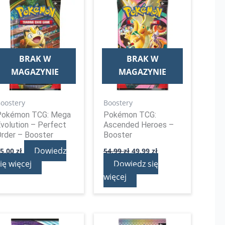
cena
cena
wynosiła:
wynosi:
54,99 zł.
49,99 zł.
BRAK W
BRAK W
MAGAZYNIE
MAGAZYNIE
oostery
Boostery
Pokémon TCG: Mega
Pokémon TCG:
volution – Perfect
Ascended Heroes –
rder – Booster
Booster
Dowiedz
25,00
zł
54,99
zł
49,99
zł
ię więcej
Dowiedz się
więcej