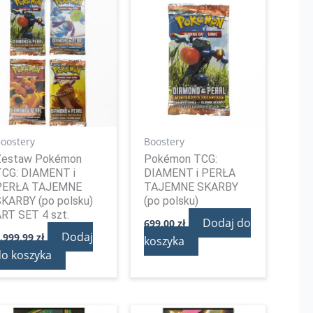
oostery
Boostery
Zestaw Pokémon
Pokémon TCG:
TCG: DIAMENT i
DIAMENT i PERŁA
PERŁA TAJEMNE
TAJEMNE SKARBY
SKARBY (po polsku)
(po polsku)
RT SET 4 szt.
Dodaj do
699,00
zł
Dodaj
.999,99
zł
koszyka
do koszyka
Pierwotna
Aktualna