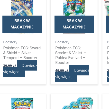
BRAK W
BRAK W
MAGAZYNIE
MAGAZYNIE
Boostery
Boostery
B
Pokémon TCG: Sword
Pokémon TCG:
& Shield – Silver
Scarlet & Violet –
P
Tempest – Booster
Paldea Evolved –
(
Booster
M
Dowiedz
39,99
zł
Dowiedz
49,99
zł
się więcej
się więcej
s