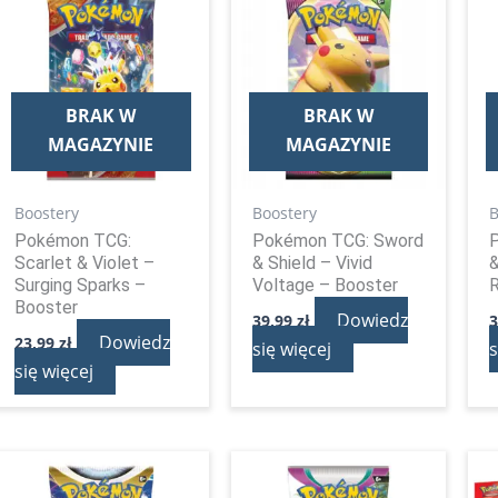
BRAK W
BRAK W
MAGAZYNIE
MAGAZYNIE
Boostery
Boostery
B
Pokémon TCG:
Pokémon TCG: Sword
Scarlet & Violet –
& Shield – Vivid
&
Surging Sparks –
Voltage – Booster
R
Booster
Dowiedz
39,99
zł
Dowiedz
23,99
zł
się więcej
s
się więcej