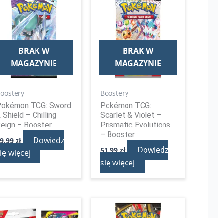
BRAK W
BRAK W
MAGAZYNIE
MAGAZYNIE
oostery
Boostery
Pokémon TCG: Sword
Pokémon TCG:
 Shield – Chilling
Scarlet & Violet –
eign – Booster
Prismatic Evolutions
– Booster
Dowiedz
39,99
zł
Dowiedz
51,99
zł
ię więcej
się więcej