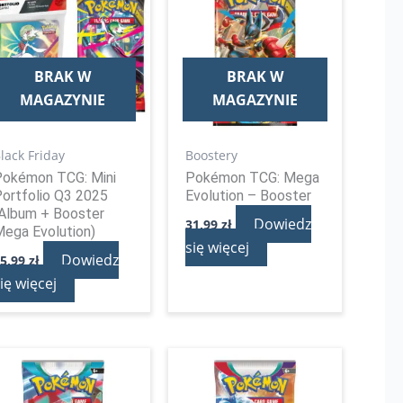
BRAK W
BRAK W
MAGAZYNIE
MAGAZYNIE
lack Friday
Boostery
Pokémon TCG: Mini
Pokémon TCG: Mega
ortfolio Q3 2025
Evolution – Booster
Album + Booster
Dowiedz
31,99
zł
ega Evolution)
się więcej
Dowiedz
25,99
zł
ię więcej
Pierwotna
Aktualna
cena
cena
wynosiła:
wynosi: