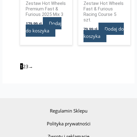
Zestaw Hot Wheels
Zestaw Hot Wheels
Premium Fast &
Fast & Furious
Furious 2025 Mix 3
Racing Course 5
szt.
Dodaj
179,99
zł
Dodaj do
79,99
zł
do koszyka
koszyka
1
2
3
→
Regulamin Sklepu
Polityka prywatności
Zwroty i reklamacje