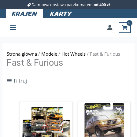
Przejdź
Darmowa dostawa paczkomatem
od 400 zł
do
treści
Strona główna
/
Modele
/
Hot Wheels
/ Fast & Furious
Fast & Furious
Filtruj