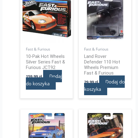
Fast & Furious
Fast & Furious
10-Pak Hot Wheels
Land Rover
Silver Series Fast &
Defender 110 Hot
Furious JCT92
Wheels Premium
Fast & Furious
Dodaj
159,99
zł
Dodaj do
29,99
zł
do koszyka
koszyka