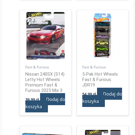
Fast & Furious
Fast & Furious
Nissan 240SX (S14)
5-Pak Hot Wheels
Letty Hot Wheels
Fast & Furious
Premium Fast &
JDR19
Furious 2025 Mix 3
Dodaj do
54,99
zł
Dodaj do
39,99
zł
koszyka
koszyka