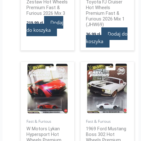
Zestaw Hot Wheels
Toyota FJ Cruiser
Premium Fast &
Hot Wheels
Furious 2026 Mix 3
Premium Fast &
Furious 2026 Mix 1
Dodaj
219,99
zł
(JHW69)
do koszyka
Dodaj do
36,99
zł
koszyka
Fast & Furious
Fast & Furious
W Motors Lykan
1969 Ford Mustang
Hypersport Hot
Boss 302 Hot
Wheels Premium
Wheels Premium