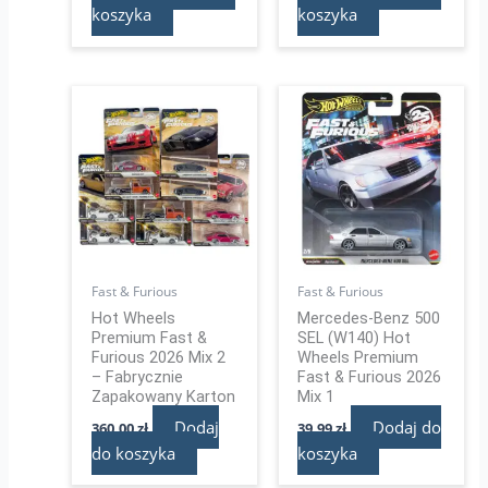
koszyka
koszyka
Fast & Furious
Fast & Furious
Hot Wheels
Mercedes-Benz 500
Premium Fast &
SEL (W140) Hot
Furious 2026 Mix 2
Wheels Premium
– Fabrycznie
Fast & Furious 2026
Zapakowany Karton
Mix 1
Dodaj
Dodaj do
360,00
zł
39,99
zł
do koszyka
koszyka