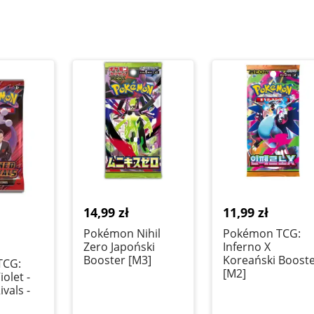
14,99
zł
11,99
zł
Pokémon Nihil
Pokémon TCG:
Zero Japoński
Inferno X
Booster [M3]
Koreański Boost
TCG:
[M2]
iolet -
vals -