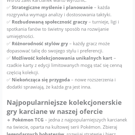
✅
Strategiczne myślenie i planowanie
– każda
rozgrywka wymaga analizy i dostosowania taktyki.
✅
Rozbudowaną społeczność graczy
– turnieje, ligi i
spotkania fanów to świetny sposób na rozwijanie
umiejętności.
✅
Różnorodność stylów gry
– każdy gracz może
dopasować talię do swojego stylu i preferencji.
✅
Możliwość kolekcjonowania unikalnych kart
–
rzadkie karty z edycji limitowanych mogą stać się cenną
częścią kolekcji.
✅
Niekończąca się przygoda
– nowe rozszerzenia i
dodatki sprawiają, że każda gra jest inna.
Najpopularniejsze kolekcjonerskie
gry karciane w naszej ofercie
🔹
Pokémon TCG
– jedna z najpopularniejszych karcianek
na świecie, oparta na kultowej serii Pokémon. Zbieraj
legendarnych bohaterów
, rozwijaj strategie i bierz