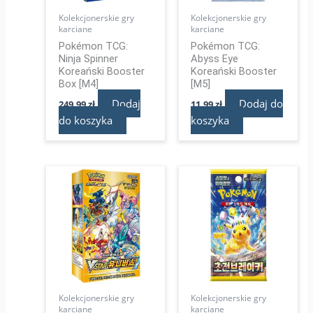
Kolekcjonerskie gry
Kolekcjonerskie gry
karciane
karciane
Pokémon TCG:
Pokémon TCG:
Ninja Spinner
Abyss Eye
Koreański Booster
Koreański Booster
Box [M4]
[M5]
Dodaj
Dodaj do
249,99
zł
11,99
zł
do koszyka
koszyka
Kolekcjonerskie gry
Kolekcjonerskie gry
karciane
karciane