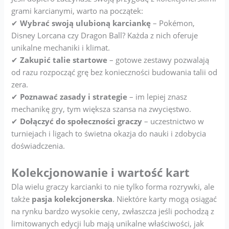
grami karcianymi, warto na początek:
✔
Wybrać swoją ulubioną karciankę
– Pokémon,
Disney Lorcana czy Dragon Ball? Każda z nich oferuje
unikalne mechaniki i klimat.
✔
Zakupić talie startowe
– gotowe zestawy pozwalają
od razu rozpocząć grę bez konieczności budowania talii od
zera.
✔
Poznawać zasady i strategie
– im lepiej znasz
mechanikę gry, tym większa szansa na zwycięstwo.
✔
Dołączyć do społeczności graczy
– uczestnictwo w
turniejach i ligach to świetna okazja do nauki i zdobycia
doświadczenia.
Kolekcjonowanie i wartość kart
Dla wielu graczy karcianki to nie tylko forma rozrywki, ale
także
pasja kolekcjonerska
. Niektóre karty mogą osiągać
na rynku bardzo wysokie ceny, zwłaszcza jeśli pochodzą z
limitowanych edycji lub mają unikalne właściwości, jak