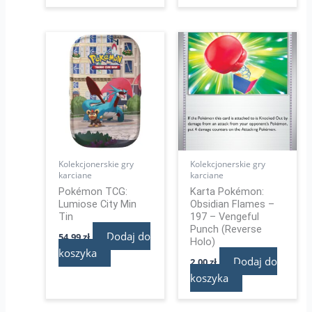
Kolekcjonerskie gry
Kolekcjonerskie gry
karciane
karciane
Pokémon TCG:
Karta Pokémon:
Lumiose City Min
Obsidian Flames –
Tin
197 – Vengeful
Punch (Reverse
Dodaj do
54,99
zł
Holo)
koszyka
Dodaj do
2,00
zł
koszyka