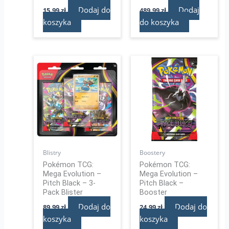
Dodaj do
Dodaj
15,99
zł
489,99
zł
koszyka
do koszyka
Blistry
Boostery
Pokémon TCG:
Pokémon TCG:
Mega Evolution –
Mega Evolution –
Pitch Black – 3-
Pitch Black –
Pack Blister
Booster
Dodaj do
Dodaj do
89,99
zł
24,99
zł
koszyka
koszyka