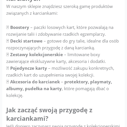
W naszym sklepie znajdziesz szeroką gamę produktów
związanych z karciankami:
🃏
Boostery
– paczki losowych kart, które pozwalają na
rozwijanie talii i zdobywanie rzadkich egzemplarzy.
🃏
Decki startowe
– gotowe do gry talie, idealne dla osób
rozpoczynających przygodę z daną karcianką.
🃏
Zestawy kolekcjonerskie
– limitowane boxy
zawierające ekskluzywne karty, akcesoria i dodatki.
🃏
Pojedyncze karty
– możliwość zakupu konkretnych,
rzadkich kart do uzupełnienia swojej kolekcji.
🃏
Akcesoria do karcianek
–
protektory, playmaty,
albumy, pudełka na karty
, które pomagają dbać o
kolekcję.
Jak zacząć swoją przygodę z
karciankami?
Jeśli dopiero zaczynasz swoją przygodę z kolekcjonerskimi