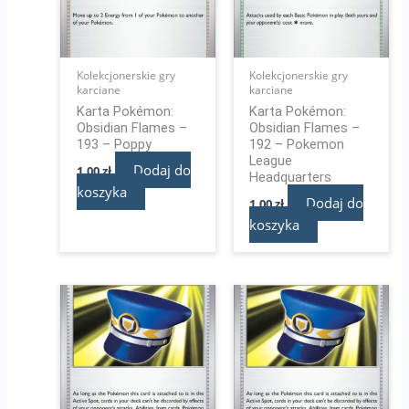
Kolekcjonerskie gry
Kolekcjonerskie gry
karciane
karciane
Karta Pokémon:
Karta Pokémon:
Obsidian Flames –
Obsidian Flames –
193 – Poppy
192 – Pokemon
League
Dodaj do
1,00
zł
Headquarters
koszyka
Dodaj do
1,00
zł
koszyka