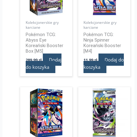
Kolekcjonerskie gry
Kolekcjonerskie gry
karciane
karciane
Pokémon TCG:
Pokémon TCG:
Abyss Eye
Ninja Spinner
Koreański Booster
Koreański Booster
Box [M5]
[M4]
Dodaj
Dodaj do
289,99
zł
11,99
zł
do koszyka
koszyka