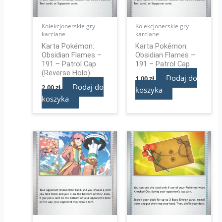
Kolekcjonerskie gry
Kolekcjonerskie gry
karciane
karciane
Karta Pokémon:
Karta Pokémon:
Obsidian Flames –
Obsidian Flames –
191 – Patrol Cap
191 – Patrol Cap
(Reverse Holo)
Dodaj do
1,00
zł
Dodaj do
2,00
zł
koszyka
koszyka