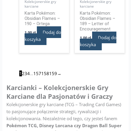
Kolekcjonerskie gry
Kolekcjonerskie gry
karciane
karciane
Karta Pokémon:
Karta Pokémon:
Obsidian Flames –
Obsidian Flames –
190 – Ortega
189 – Letter of
Encouragement
Dodaj do
1,00
zł
Dodaj do
1,00
zł
koszyka
koszyka
1
2
3
4
…
157
158
159
→
Karcianki – Kolekcjonerskie Gry
Karciane dla Pasjonatów i Graczy
Kolekcjonerskie gry karciane (TCG – Trading Card Games)
to pasjonujące połączenie strategii, rywalizacji i
kolekcjonowania. Niezależnie od tego, czy jesteś fanem
Pokémon TCG, Disney Lorcana czy Dragon Ball Super