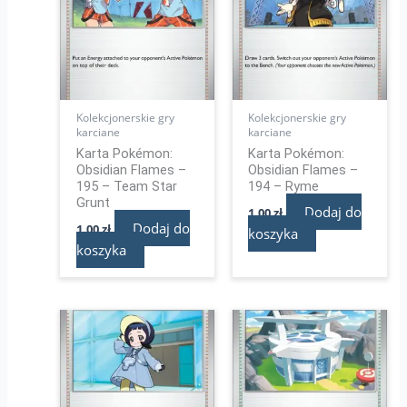
Kolekcjonerskie gry
Kolekcjonerskie gry
karciane
karciane
Karta Pokémon:
Karta Pokémon:
Obsidian Flames –
Obsidian Flames –
195 – Team Star
194 – Ryme
Grunt
Dodaj do
1,00
zł
Dodaj do
1,00
zł
koszyka
koszyka