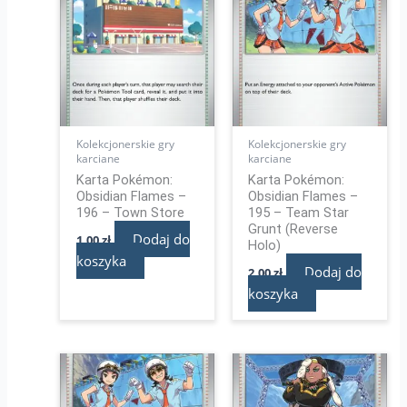
Kolekcjonerskie gry
Kolekcjonerskie gry
karciane
karciane
Karta Pokémon:
Karta Pokémon:
Obsidian Flames –
Obsidian Flames –
196 – Town Store
195 – Team Star
Grunt (Reverse
Dodaj do
1,00
zł
Holo)
koszyka
Dodaj do
2,00
zł
koszyka