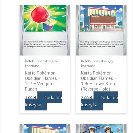
Kolekcjonerskie gry
Kolekcjonerskie gry
karciane
karciane
Karta Pokémon:
Karta Pokémon:
Obsidian Flames –
Obsidian Flames –
197 – Vengeful
196 – Town Store
Punch
(Reverse Holo)
Dodaj do
Dodaj do
1,00
zł
2,00
zł
koszyka
koszyka