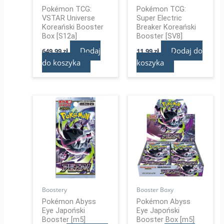
Pokémon TCG:
Pokémon TCG:
VSTAR Universe
Super Electric
Koreański Booster
Breaker Koreański
Box [S12a]
Booster [SV8]
Dodaj
Dodaj do
649,99
zł
11,99
zł
do koszyka
koszyka
Boostery
Booster Boxy
Pokémon Abyss
Pokémon Abyss
Eye Japoński
Eye Japoński
Booster [m5]
Booster Box [m5]