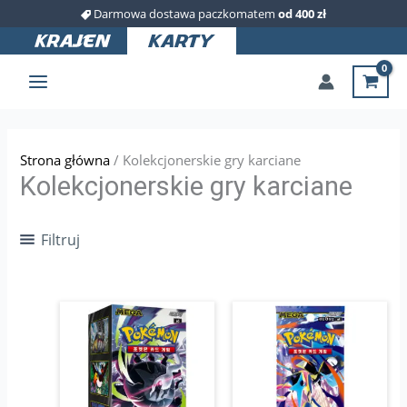
Przejdź
Darmowa dostawa paczkomatem
od 400 zł
do
treści
Strona główna
/ Kolekcjonerskie gry karciane
Kolekcjonerskie gry karciane
Filtruj