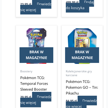
Dodaj
499,99
zł
Dowiedz
23,95
zł
do koszyka
się więcej
BRAK W
BRAK W
MAGAZYNIE
MAGAZYNIE
Boostery
Kolekcjonerskie gry
karciane
Pokémon TCG:
Pokémon TCG:
Temporal Forces
Pokemon GO – Tin:
Sleeved Booster
Pikachu
Dowiedz
20,95
zł
Dowiedz
84,95
zł
się więcej
się więcej