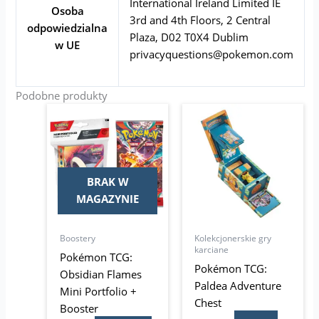
International Ireland Limited IE
Osoba
3rd and 4th Floors, 2 Central
odpowiedzialna
Plaza, D02 T0X4 Dublim
w UE
privacyquestions@pokemon.com
Podobne produkty
BRAK W
MAGAZYNIE
Boostery
Kolekcjonerskie gry
karciane
Pokémon TCG:
Pokémon TCG:
Obsidian Flames
Paldea Adventure
Mini Portfolio +
Chest
Booster