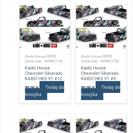
Kaido House DROP
Kaido House DROP
(Silverado - KHMG174)
(Silverado - KHMG174)
Kaido House
Kaido House
Chevrolet Silverado
Chevrolet Silverado
KAIDO HKS V1 #12
KAIDO HKS V1 #9
Dodaj do
Dodaj do
99,00
zł
99,00
zł
koszyka
koszyka