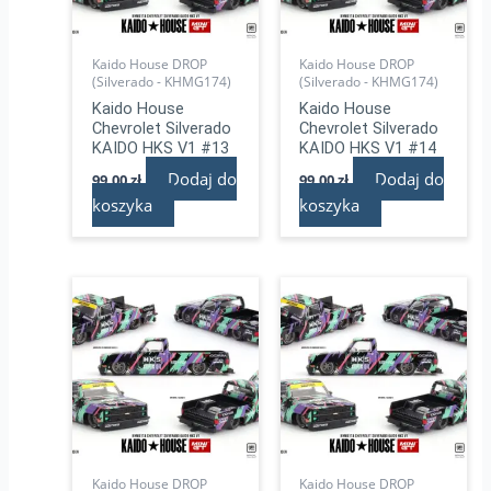
Kaido House DROP
Kaido House DROP
(Silverado - KHMG174)
(Silverado - KHMG174)
Kaido House
Kaido House
Chevrolet Silverado
Chevrolet Silverado
KAIDO HKS V1 #13
KAIDO HKS V1 #14
Dodaj do
Dodaj do
99,00
zł
99,00
zł
koszyka
koszyka
Kaido House DROP
Kaido House DROP