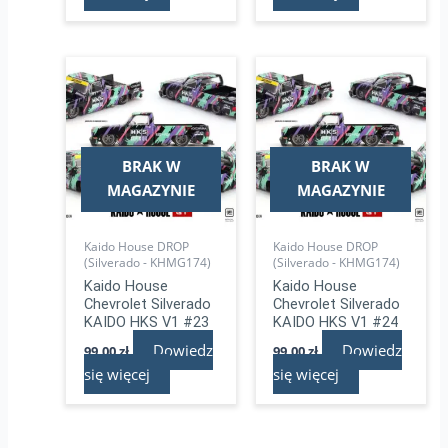
BRAK W
BRAK W
MAGAZYNIE
MAGAZYNIE
Kaido House DROP
Kaido House DROP
(Silverado - KHMG174)
(Silverado - KHMG174)
Kaido House
Kaido House
Chevrolet Silverado
Chevrolet Silverado
KAIDO HKS V1 #23
KAIDO HKS V1 #24
Dowiedz
Dowiedz
99,00
zł
99,00
zł
się więcej
się więcej