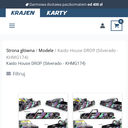
Przejdź
Darmowa dostawa paczkomatem
od 400 zł
do
treści
Strona główna
/
Modele
/ Kaido House DROP (Silverado -
KHMG174)
Kaido House DROP (Silverado - KHMG174)
Filtruj