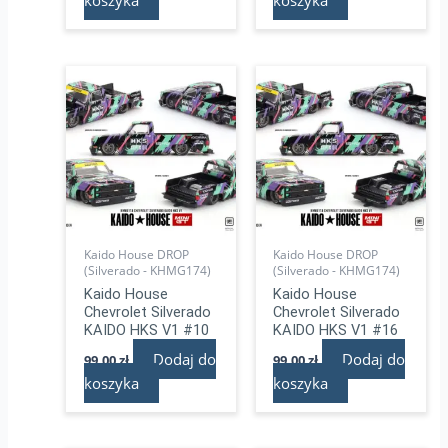
Kaido House DROP
Kaido House DROP
(Silverado - KHMG174)
(Silverado - KHMG174)
Kaido House
Kaido House
Chevrolet Silverado
Chevrolet Silverado
KAIDO HKS V1 #10
KAIDO HKS V1 #16
Dodaj do
Dodaj do
99,00
zł
99,00
zł
koszyka
koszyka