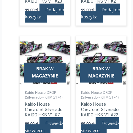
KAIDO HKS V1 #20
KAIDO HKS V1 #21
Dodaj do
Dodaj do
99,00
zł
99,00
zł
koszyka
koszyka
BRAK W
BRAK W
MAGAZYNIE
MAGAZYNIE
Kaido House DROP
Kaido House DROP
(Silverado - KHMG174)
(Silverado - KHMG174)
Kaido House
Kaido House
Chevrolet Silverado
Chevrolet Silverado
KAIDO HKS V1 #7
KAIDO HKS V1 #22
Dowiedz
Dowiedz
99,00
zł
99,00
zł
się więcej
się więcej