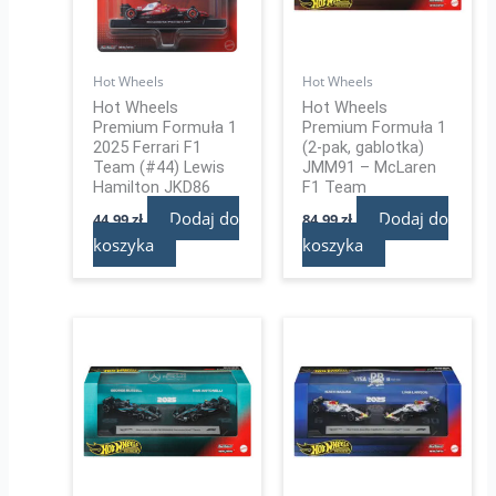
Hot Wheels
Hot Wheels
Hot Wheels
Hot Wheels
Premium Formuła 1
Premium Formuła 1
2025 Ferrari F1
(2-pak, gablotka)
Team (#44) Lewis
JMM91 – McLaren
Hamilton JKD86
F1 Team
Dodaj do
Dodaj do
44,99
zł
84,99
zł
koszyka
koszyka