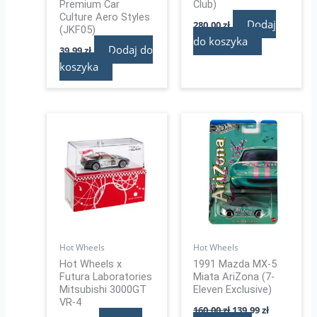
Premium Car
Club)
Culture Aero Styles
Dodaj
280,00
zł
(JKF05)
do koszyka
Dodaj do
39,99
zł
koszyka
Pierwotna
Aktualna
cena
cena
wynosiła:
wynosi:
160,00 zł.
139,99 zł.
Hot Wheels
Hot Wheels
Hot Wheels x
1991 Mazda MX-5
Futura Laboratories
Miata AriZona (7-
Mitsubishi 3000GT
Eleven Exclusive)
VR-4
160,00
zł
139,99
zł