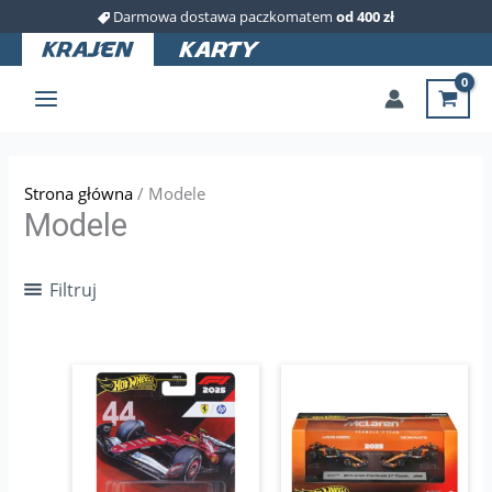
Przejdź
Darmowa dostawa paczkomatem
od 400 zł
do
treści
Strona główna
/ Modele
Modele
Filtruj