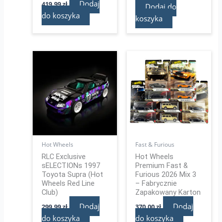
Dodaj
419,99
zł
Dodaj do
do koszyka
koszyka
Hot Wheels
Fast & Furious
RLC Exclusive
Hot Wheels
sELECTIONs 1997
Premium Fast &
Toyota Supra (Hot
Furious 2026 Mix 3
Wheels Red Line
– Fabrycznie
Club)
Zapakowany Karton
Dodaj
Dodaj
299,99
zł
370,00
zł
do koszyka
do koszyka