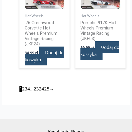
Hot Wheels
Hot Wheels
’76 Greenwood
Porsche 917K Hot
Corvette Hot
Wheels Premium
Wheels Premium
Vintage Racing
Vintage Racing
(JKF03)
(JKF24)
Dodaj do
59,99
zł
Dodaj do
34,99
zł
koszyka
koszyka
1
2
3
4
…
23
24
25
→
Regulamin Sklepu