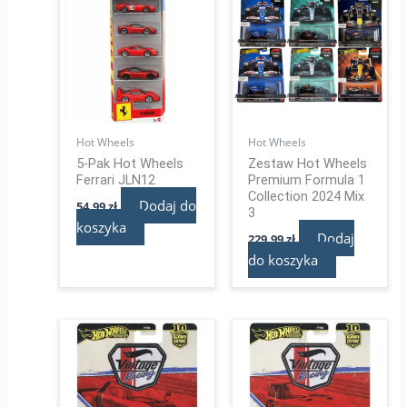
Hot Wheels
Hot Wheels
5-Pak Hot Wheels
Zestaw Hot Wheels
Ferrari JLN12
Premium Formula 1
Collection 2024 Mix
Dodaj do
54,99
zł
3
koszyka
Dodaj
229,99
zł
do koszyka
Pierwotna
Aktualna
cena
cena
wynosiła:
wynosi:
59,99 zł.
47,99 zł.