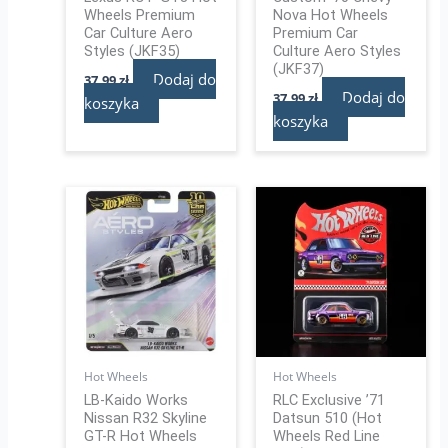
Wheels Premium
Nova Hot Wheels
Car Culture Aero
Premium Car
Styles (JKF35)
Culture Aero Styles
(JKF37)
Dodaj do
37,99
zł
Dodaj do
37,99
zł
koszyka
koszyka
Hot Wheels
Hot Wheels
LB-Kaido Works
RLC Exclusive ’71
Nissan R32 Skyline
Datsun 510 (Hot
GT-R Hot Wheels
Wheels Red Line