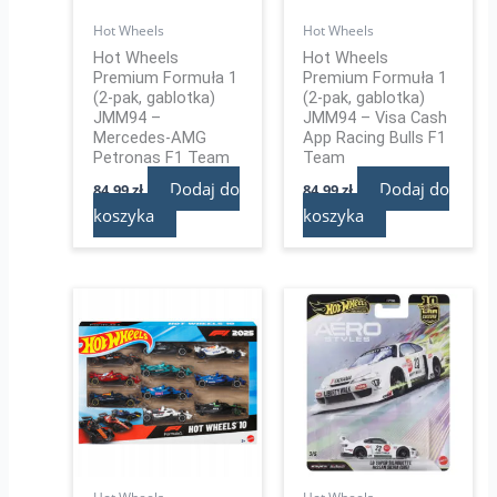
Hot Wheels
Hot Wheels
Hot Wheels
Hot Wheels
Premium Formuła 1
Premium Formuła 1
(2-pak, gablotka)
(2-pak, gablotka)
JMM94 –
JMM94 – Visa Cash
Mercedes-AMG
App Racing Bulls F1
Petronas F1 Team
Team
Dodaj do
Dodaj do
84,99
zł
84,99
zł
koszyka
koszyka