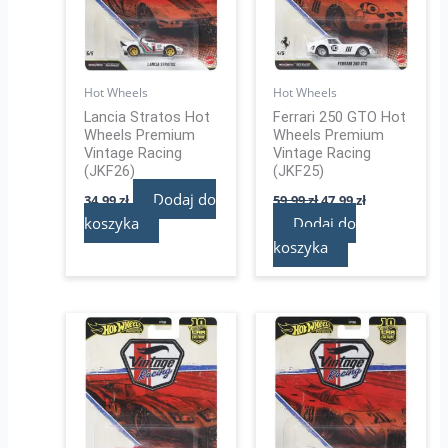
Hot Wheels
Hot Wheels
Lancia Stratos Hot
Ferrari 250 GTO Hot
Wheels Premium
Wheels Premium
Vintage Racing
Vintage Racing
(JKF26)
(JKF25)
Dodaj do
34,99
zł
59,99
zł
47,99
zł
koszyka
Dodaj do
koszyka