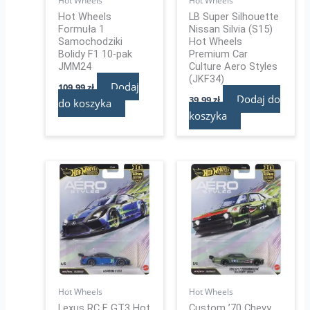
Hot Wheels
Hot Wheels
Hot Wheels
LB Super Silhouette
Formuła 1
Nissan Silvia (S15)
Samochodziki
Hot Wheels
Bolidy F1 10-pak
Premium Car
JMM24
Culture Aero Styles
(JKF34)
Dodaj
109,99
zł
Dodaj do
39,99
zł
do koszyka
koszyka
Hot Wheels
Hot Wheels
Lexus RC F GT3 Hot
Custom ’70 Chevy