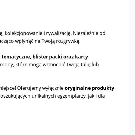
, kolekcjonowanie i rywalizację. Niezależnie od
acząco wpłynąć na Twoją rozgrywkę.
ie tematyczne, blister packi oraz karty
émony, które mogą wzmocnić Twoją talię lub
e miejsce! Oferujemy wyłącznie
oryginalne produkty
poszukujących unikalnych egzemplarzy, jak i dla