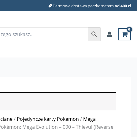
Darmowa dostawa paczkomatem
od 400 zł
rciane
/
Pojedyncze karty Pokemon
/
Mega
Pokémon: Mega Evolution – 090 – Thievul (Reverse