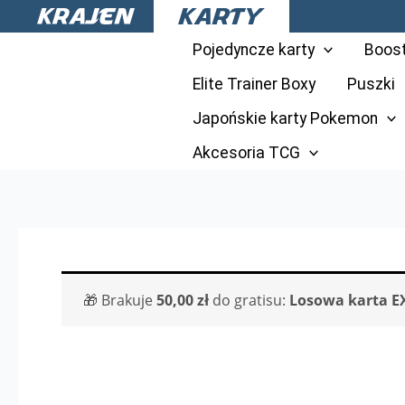
Przejdź
do
Pojedyncze karty
Boos
treści
Elite Trainer Boxy
Puszki
Japońskie karty Pokemon
Akcesoria TCG
🎁 Brakuje
50,00
zł
do gratisu:
Losowa karta E