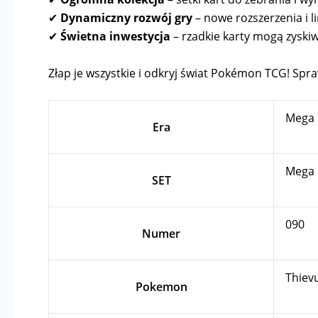
✔
Dynamiczny rozwój gry
– nowe rozszerzenia i l
✔
Świetna inwestycja
– rzadkie karty mogą zyskiw
Złap je wszystkie i odkryj świat Pokémon TCG! Spraw
Mega 
Era
Mega 
SET
090
Numer
Thievu
Pokemon