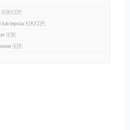
 🇰🇷/🇯🇵
 lub lepsza 🇰🇷/🇯🇵
er 🇰🇷
oster 🇰🇷