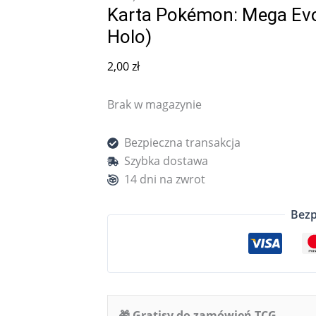
Karta Pokémon: Mega Evol
Holo)
2,00
zł
Brak w magazynie
Bezpieczna transakcja
Szybka dostawa
14 dni na zwrot
Bezp
🎁 Gratisy do zamówień TCG