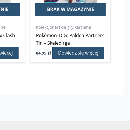
NIE
BRAK W MAGAZYNIE
ane
Kolekcjonerskie gry karciane
x Clash
Pokémon TCG: Paldea Partners
Tin – Skeledirge
więcej
Dowiedz się więcej
84,95
zł