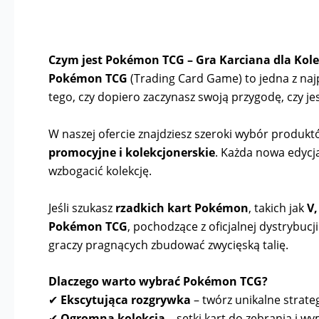
Czym jest Pokémon TCG – Gra Karciana dla Kole
Pokémon TCG
(Trading Card Game) to jedna z najpo
tego, czy dopiero zaczynasz swoją przygodę, czy
W naszej ofercie znajdziesz szeroki wybór produk
promocyjne i kolekcjonerskie
. Każda nowa edycj
wzbogacić kolekcję.
Jeśli szukasz
rzadkich kart Pokémon
, takich jak
V,
Pokémon TCG
, pochodzące z oficjalnej dystrybuc
graczy pragnących zbudować zwycięską talię.
Dlaczego warto wybrać Pokémon TCG?
✔
Ekscytująca rozgrywka
– twórz unikalne strateg
✔
Ogromna kolekcja
– setki kart do zebrania i wy