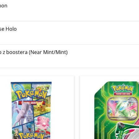
mon
se Holo
o z boostera (Near Mint/Mint)