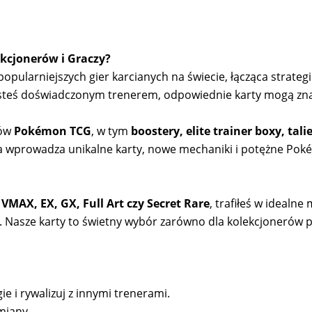
kcjonerów i Graczy?
pularniejszych gier karcianych na świecie, łącząca strategię
 jesteś doświadczonym trenerem, odpowiednie karty mogą zn
tów
Pokémon TCG
, w tym
boostery, elite trainer boxy, tal
a wprowadza unikalne karty, nowe mechaniki i potężne Pok
 VMAX, EX, GX, Full Art czy Secret Rare
, trafiłeś w idealn
ji. Nasze karty to świetny wybór zarówno dla kolekcjonerów 
ie i rywalizuj z innymi trenerami.
miany.