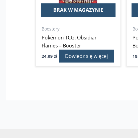
BRAK W MAGAZYNIE
Boostery
Bo
Pokémon TCG: Obsidian
P
Flames – Booster
Bo
Dowiedz się więcej
24,99
zł
19