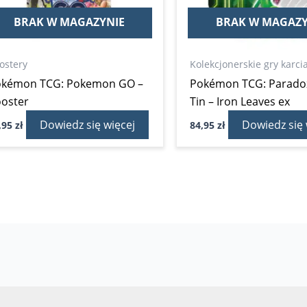
BRAK W MAGAZYNIE
BRAK W MAGAZY
ostery
Kolekcjonerskie gry karci
okémon TCG: Pokemon GO –
Pokémon TCG: Parado
oster
Tin – Iron Leaves ex
Dowiedz się więcej
Dowiedz się 
,95
zł
84,95
zł