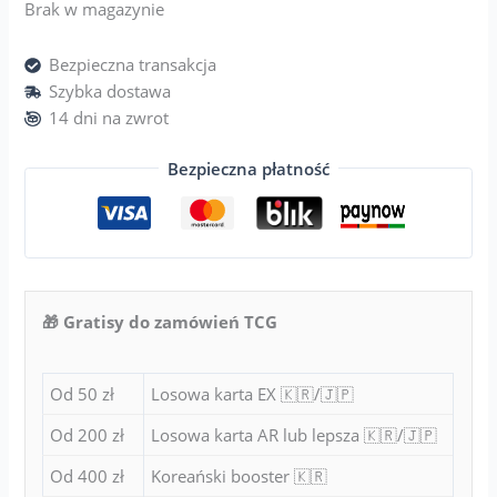
Brak w magazynie
Bezpieczna transakcja
Szybka dostawa
14 dni na zwrot
Bezpieczna płatność
🎁 Gratisy do zamówień TCG
Od 50 zł
Losowa karta EX 🇰🇷/🇯🇵
Od 200 zł
Losowa karta AR lub lepsza 🇰🇷/🇯🇵
Od 400 zł
Koreański booster 🇰🇷