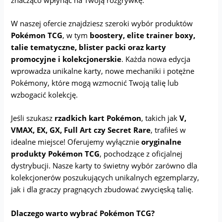
W naszej ofercie znajdziesz szeroki wybór produktów
Pokémon TCG
, w tym
boostery, elite trainer boxy,
talie tematyczne, blister packi oraz karty
promocyjne i kolekcjonerskie
. Każda nowa edycja
wprowadza unikalne karty, nowe mechaniki i potężne
Pokémony, które mogą wzmocnić Twoją talię lub
wzbogacić kolekcję.
Jeśli szukasz
rzadkich kart Pokémon
, takich jak
V,
VMAX, EX, GX, Full Art czy Secret Rare
, trafiłeś w
idealne miejsce! Oferujemy wyłącznie
oryginalne
produkty Pokémon TCG
, pochodzące z oficjalnej
dystrybucji. Nasze karty to świetny wybór zarówno dla
kolekcjonerów poszukujących unikalnych egzemplarzy,
jak i dla graczy pragnących zbudować zwycięską talię.
Dlaczego warto wybrać Pokémon TCG?