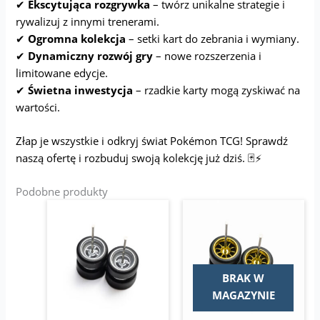
✔
Ekscytująca rozgrywka
– twórz unikalne strategie i
rywalizuj z innymi trenerami.
✔
Ogromna kolekcja
– setki kart do zebrania i wymiany.
✔
Dynamiczny rozwój gry
– nowe rozszerzenia i
limitowane edycje.
✔
Świetna inwestycja
– rzadkie karty mogą zyskiwać na
wartości.
Złap je wszystkie i odkryj świat Pokémon TCG! Sprawdź
naszą ofertę i rozbuduj swoją kolekcję już dziś. 🃏⚡
Podobne produkty
Zakres
Zakres
Ten
Ten
cen:
cen:
produkt
produkt
od
od
ma
10,00 zł
ma
12,00 zł
do
do
wiele
wiele
14,00 zł
14,00 zł
wariantów.
wariantów.
BRAK W
Opcje
Opcje
MAGAZYNIE
można
można