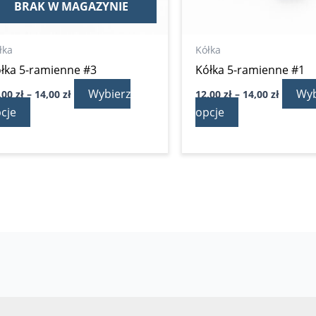
BRAK W MAGAZYNIE
stronie
stronie
produktu
produktu
łka
Kółka
łka 5-ramienne #3
Kółka 5-ramienne #1
Wybierz
Wyb
,00
zł
–
14,00
zł
12,00
zł
–
14,00
zł
cje
opcje