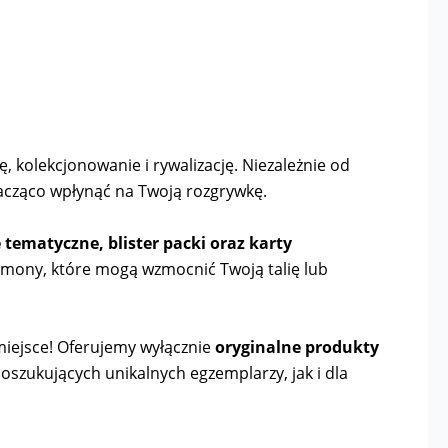
, kolekcjonowanie i rywalizację. Niezależnie od
acząco wpłynąć na Twoją rozgrywkę.
ie tematyczne, blister packi oraz karty
émony, które mogą wzmocnić Twoją talię lub
e miejsce! Oferujemy wyłącznie
oryginalne produkty
poszukujących unikalnych egzemplarzy, jak i dla