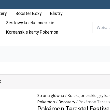
tery
Booster Boxy
Blistry
Zestawy kolekcjonerskie
Koreańskie karty Pokemon
X
Strona główna
/
Kolekcjonerskie gry ka
Pokemon
/
Boostery
/ Pokémon Terastal
Pokémon Terastal Festival