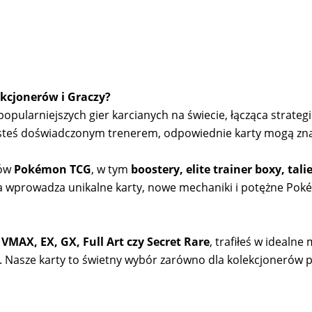
kcjonerów i Graczy?
pularniejszych gier karcianych na świecie, łącząca strategię
 jesteś doświadczonym trenerem, odpowiednie karty mogą zn
tów
Pokémon TCG
, w tym
boostery, elite trainer boxy, tal
a wprowadza unikalne karty, nowe mechaniki i potężne Pok
 VMAX, EX, GX, Full Art czy Secret Rare
, trafiłeś w idealn
ji. Nasze karty to świetny wybór zarówno dla kolekcjonerów 