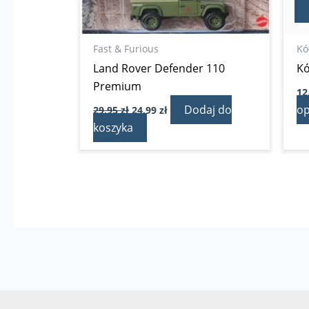
Fast & Furious
Kó
Land Rover Defender 110
Kó
Premium
12
Dodaj do
op
29,95
zł
24,99
zł
koszyka