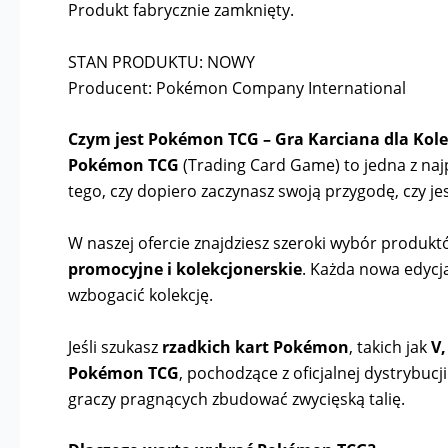
Produkt fabrycznie zamknięty.
STAN PRODUKTU: NOWY
Producent: Pokémon Company International
Czym jest Pokémon TCG – Gra Karciana dla Kole
Pokémon TCG
(Trading Card Game) to jedna z najpo
tego, czy dopiero zaczynasz swoją przygodę, czy
W naszej ofercie znajdziesz szeroki wybór produk
promocyjne i kolekcjonerskie
. Każda nowa edycj
wzbogacić kolekcję.
Jeśli szukasz
rzadkich kart Pokémon
, takich jak
V,
Pokémon TCG
, pochodzące z oficjalnej dystrybuc
graczy pragnących zbudować zwycięską talię.