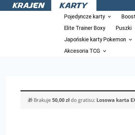
Przejdź
do
Pojedyncze karty
Boos
treści
Elite Trainer Boxy
Puszki
Japońskie karty Pokemon
Akcesoria TCG
🎁 Brakuje
50,00
zł
do gratisu:
Losowa karta E