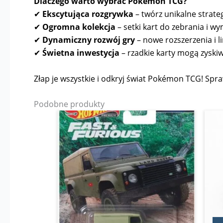
Dlaczego warto wybrać Pokémon TCG?
✔
Ekscytująca rozgrywka
– twórz unikalne strateg
✔
Ogromna kolekcja
– setki kart do zebrania i wy
✔
Dynamiczny rozwój gry
– nowe rozszerzenia i l
✔
Świetna inwestycja
– rzadkie karty mogą zyskiw
Złap je wszystkie i odkryj świat Pokémon TCG! Spraw
Podobne produkty
Pierwotna
Aktualna
cena
cena
wynosiła:
wynosi:
29,95 zł.
24,99 zł.