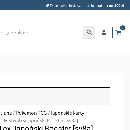
Darmowa dostawa paczkomatem
od 400 zł
rciane
/
Pokemon TCG
/
Japońskie karty
 Festival ex Japoński Booster [sv8a]
 ex Japoński Booster [sv8a]