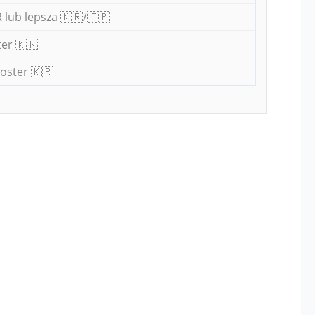
 lub lepsza 🇰🇷/🇯🇵
er 🇰🇷
oster 🇰🇷