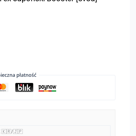
ieczna płatność
 🇰🇷/🇯🇵