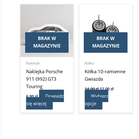
Pierwotna
Aktualna
Ten
cena
cena
produkt
wynosiła:
wynosi:
14,00 zł.
ma
12,00 zł.
wiele
wariantów.
BRAK W
BRAK W
Opcje
MAGAZYNIE
MAGAZYNIE
można
wybrać
Naklejki
Kółka
na
Naklejka Porsche
Kółka 10-ramienne
stronie
911 (992) GT3
Gwiazda
produktu
Touring
14,00
zł
12,00
zł
Dowiedz
Wybierz
6,80
zł
się więcej
opcje