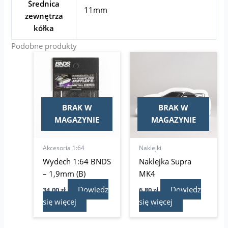
Średnica
11mm
zewnętrza
kółka
Podobne produkty
BRAK W
BRAK W
MAGAZYNIE
MAGAZYNIE
Akcesoria 1:64
Naklejki
Wydech 1:64 BNDS
Naklejka Supra
– 1,9mm (B)
MK4
Dowiedz
Dowiedz
34,00
zł
6,80
zł
się więcej
się więcej