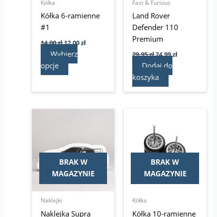
Kółka
Fast & Furious
na
Kółka 6-ramienne
Land Rover
stronie
#1
Defender 110
produktu
Premium
14,00
zł
12,00
zł
Wybierz
29,95
zł
24,99
zł
opcje
Dodaj do
koszyka
Pierwotna
Aktualna
Ten
cena
cena
produkt
wynosiła:
wynosi:
14,00 zł.
ma
12,00 zł.
wiele
wariantów.
BRAK W
BRAK W
Opcje
MAGAZYNIE
MAGAZYNIE
można
wybrać
Naklejki
Kółka
na
Naklejka Supra
Kółka 10-ramienne