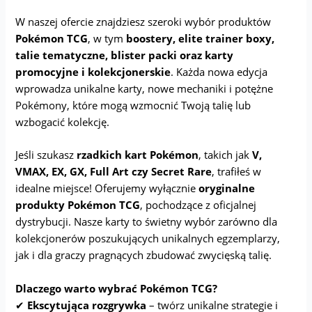
W naszej ofercie znajdziesz szeroki wybór produktów
Pokémon TCG
, w tym
boostery, elite trainer boxy,
talie tematyczne, blister packi oraz karty
promocyjne i kolekcjonerskie
. Każda nowa edycja
wprowadza unikalne karty, nowe mechaniki i potężne
Pokémony, które mogą wzmocnić Twoją talię lub
wzbogacić kolekcję.
Jeśli szukasz
rzadkich kart Pokémon
, takich jak
V,
VMAX, EX, GX, Full Art czy Secret Rare
, trafiłeś w
idealne miejsce! Oferujemy wyłącznie
oryginalne
produkty Pokémon TCG
, pochodzące z oficjalnej
dystrybucji. Nasze karty to świetny wybór zarówno dla
kolekcjonerów poszukujących unikalnych egzemplarzy,
jak i dla graczy pragnących zbudować zwycięską talię.
Dlaczego warto wybrać Pokémon TCG?
✔
Ekscytująca rozgrywka
– twórz unikalne strategie i