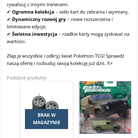
rywalizuj z innymi trenerami.
✔
Ogromna kolekcja
– setki kart do zebrania i wymiany.
✔
Dynamiczny rozwój gry
– nowe rozszerzenia i
limitowane edycje.
✔
Świetna inwestycja
– rzadkie karty mogą zyskiwać na
wartości.
Złap je wszystkie i odkryj świat Pokémon TCG! Sprawdź
naszą ofertę i rozbuduj swoją kolekcję już dziś. 🃏⚡
Podobne produkty
Pierwotna
Aktualna
Pierwotna
Aktualna
Ten
cena
cena
cena
cena
produkt
wynosiła:
wynosi:
wynosiła:
wynosi:
14,00 zł.
ma
12,00 zł.
29,95 zł.
24,99 zł.
wiele
wariantów.
BRAK W
Opcje
MAGAZYNIE
można
wybrać