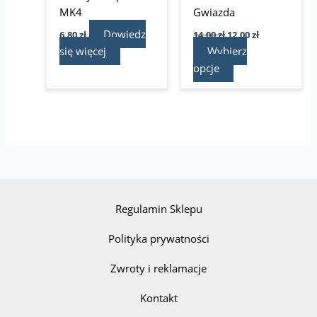
stronie
MK4
Gwiazda
produktu
Dowiedz
6,80
zł
14,00
zł
12,00
zł
się więcej
Wybierz
opcje
Regulamin Sklepu
Polityka prywatności
Zwroty i reklamacje
Kontakt