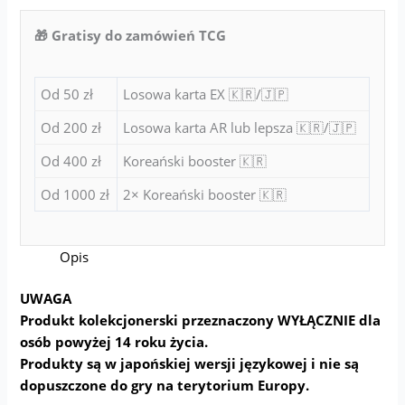
🎁 Gratisy do zamówień TCG
Od 50 zł
Losowa karta EX 🇰🇷/🇯🇵
Od 200 zł
Losowa karta AR lub lepsza 🇰🇷/🇯🇵
Od 400 zł
Koreański booster 🇰🇷
Od 1000 zł
2× Koreański booster 🇰🇷
Opis
UWAGA
Produkt kolekcjonerski przeznaczony WYŁĄCZNIE dla
osób powyżej 14 roku życia.
Produkty są w japońskiej wersji językowej i nie są
dopuszczone do gry na terytorium Europy.