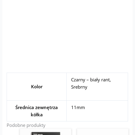
Czarny – biały rant
,
Kolor
Srebrny
Średnica zewnętrza
11mm
kółka
Podobne produkty
Zakres
Ten