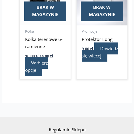
wariantów.
BRAK W
BRAK W
Opcje
MAGAZYNIE
MAGAZYNIE
można
wybrać
Kółka
Promocje
na
Kółka terenowe 6-
Protektor Long
stronie
ramienne
Dowiedz
9,00
zł
produktu
się więcej
16,00
zł
14,00
zł
Wybierz
opcje
Regulamin Sklepu