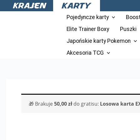
Przejdź
do
Pojedyncze karty
Boos
treści
Elite Trainer Boxy
Puszki
Japońskie karty Pokemon
Akcesoria TCG
🎁 Brakuje
50,00
zł
do gratisu:
Losowa karta E