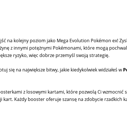
jść na kolejny poziom jako Mega Evolution Pokémon ex! Zysk
użynę z innymi potężnymi Pokémonami, które mogą pochwali
ększe ryzyko, więc dobrze przemyśl swoją strategię.
 się na największe bitwy, jakie kiedykolwiek widziałeś w
P
oosterkami z losowymi kartami, które pozwolą Ci wzmocnić 
ji kart. Każdy booster oferuje szansę na zdobycie rzadkich 