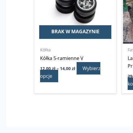
Opcje
można
wybrać
na
BRAK W MAGAZYNIE
stronie
produktu
Kółka
Fa
Kółka 5-ramienne V
La
P
Wybierz
12,00
zł
–
14,00
zł
opcje
29
ko