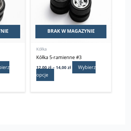
Opcje
można
wybrać
na
NIE
BRAK W MAGAZYNIE
stronie
produktu
Kółka
Kółka 5-ramienne #3
ierz
Wybierz
12,00
zł
–
14,00
zł
opcje