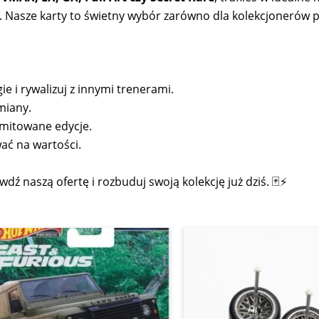
ji. Nasze karty to świetny wybór zarówno dla kolekcjonerów 
ie i rywalizuj z innymi trenerami.
miany.
imitowane edycje.
ać na wartości.
dź naszą ofertę i rozbuduj swoją kolekcję już dziś. 🃏⚡
Pierwotna
Aktualna
Zakres
Ten
cena
cena
cen:
produkt
wynosiła:
wynosi:
od
29,95 zł.
24,99 zł.
12,00 zł
ma
do
wiele
14,00 zł
wariantów.