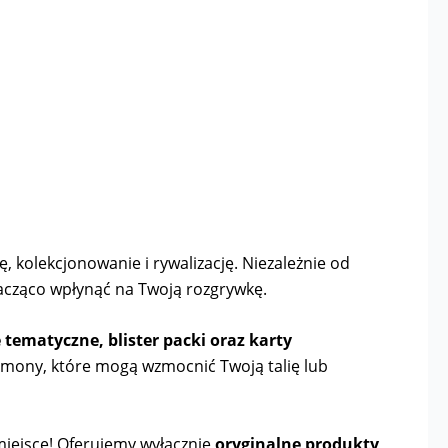
, kolekcjonowanie i rywalizację. Niezależnie od
acząco wpłynąć na Twoją rozgrywkę.
ie tematyczne, blister packi oraz karty
émony, które mogą wzmocnić Twoją talię lub
e miejsce! Oferujemy wyłącznie
oryginalne produkty