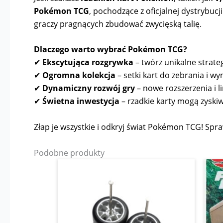
Pokémon TCG
, pochodzące z oficjalnej dystrybuc
graczy pragnących zbudować zwycięską talię.
Dlaczego warto wybrać Pokémon TCG?
✔
Ekscytująca rozgrywka
– twórz unikalne strateg
✔
Ogromna kolekcja
– setki kart do zebrania i wy
✔
Dynamiczny rozwój gry
– nowe rozszerzenia i l
✔
Świetna inwestycja
– rzadkie karty mogą zyskiw
Złap je wszystkie i odkryj świat Pokémon TCG! Spraw
Podobne produkty
Zakres
Ten
cen:
produkt
od
12,00 zł
ma
do
wiele
14,00 zł
wariantów.