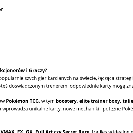
er
kcjonerów i Graczy?
pularniejszych gier karcianych na świecie, łącząca strategię
 jesteś doświadczonym trenerem, odpowiednie karty mogą zn
tów
Pokémon TCG
, w tym
boostery, elite trainer boxy, tal
a wprowadza unikalne karty, nowe mechaniki i potężne Pok
 VMAX, EX, GX, Full Art czy Secret Rare
, trafiłeś w idealn