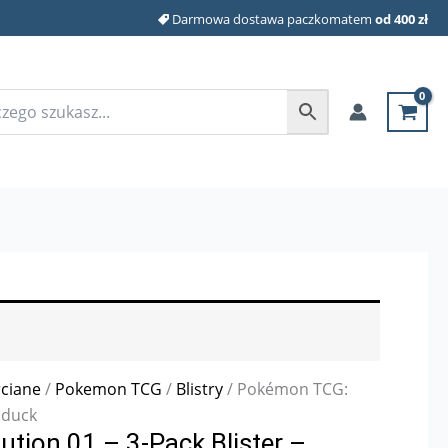
Darmowa dostawa paczkomatem
od 400 zł
rciane
/
Pokemon TCG
/
Blistry
/ Pokémon TCG:
lduck
ion 01 – 3-Pack Blister –