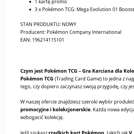
1 kartę promo
3 x Pokémon TCG: Mega Evolution 01 Boost
STAN PRODUKTU: NOWY
Producent: Pokémon Company International
EAN: 196214115101
Czym jest Pokémon TCG – Gra Karciana dla Kole
Pokémon TCG
(Trading Card Game) to jedna z najpo
tego, czy dopiero zaczynasz swoją przygodę, czy
W naszej ofercie znajdziesz szeroki wybór produk
promocyjne i kolekcjonerskie
. Każda nowa edycj
wzbogacić kolekcję.
Jeśli szukasz
rzadkich kart Pokémon
, takich jak
V,