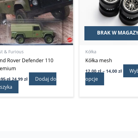
Opcje
można
wybrać
na
BRAK W MAGAZY
stronie
produktu
st & Furious
Kółka
nd Rover Defender 110
Kółka mesh
remium
Wyb
12,00
zł
–
14,00
zł
Dodaj do
opcje
,95
zł
24,99
zł
szyka