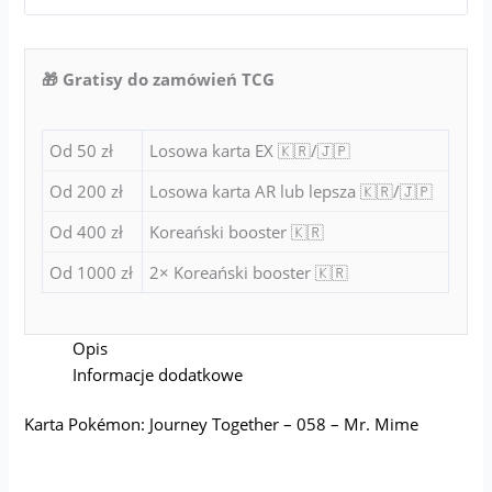
🎁 Gratisy do zamówień TCG
Od 50 zł
Losowa karta EX 🇰🇷/🇯🇵
Od 200 zł
Losowa karta AR lub lepsza 🇰🇷/🇯🇵
Od 400 zł
Koreański booster 🇰🇷
Od 1000 zł
2× Koreański booster 🇰🇷
Opis
Informacje dodatkowe
Karta Pokémon: Journey Together – 058 – Mr. Mime