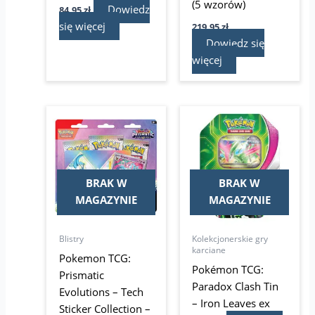
(5 wzorów)
Dowiedz
84,95
zł
się więcej
219,95
zł
Dowiedz się
więcej
BRAK W
BRAK W
MAGAZYNIE
MAGAZYNIE
Blistry
Kolekcjonerskie gry
karciane
Pokemon TCG:
Pokémon TCG:
Prismatic
Paradox Clash Tin
Evolutions – Tech
– Iron Leaves ex
Sticker Collection –