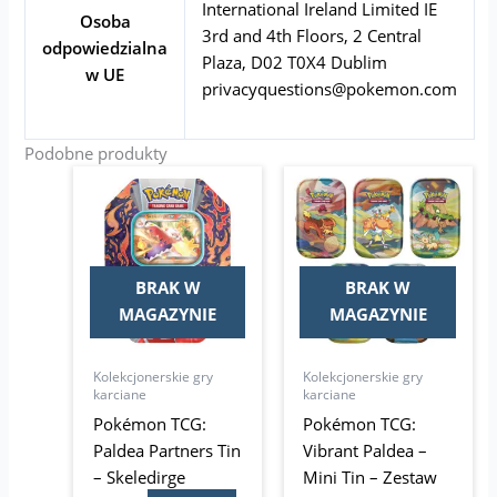
International Ireland Limited IE
Osoba
3rd and 4th Floors, 2 Central
odpowiedzialna
Plaza, D02 T0X4 Dublim
w UE
privacyquestions@pokemon.com
Podobne produkty
BRAK W
BRAK W
MAGAZYNIE
MAGAZYNIE
Kolekcjonerskie gry
Kolekcjonerskie gry
karciane
karciane
Pokémon TCG:
Pokémon TCG:
Paldea Partners Tin
Vibrant Paldea –
– Skeledirge
Mini Tin – Zestaw