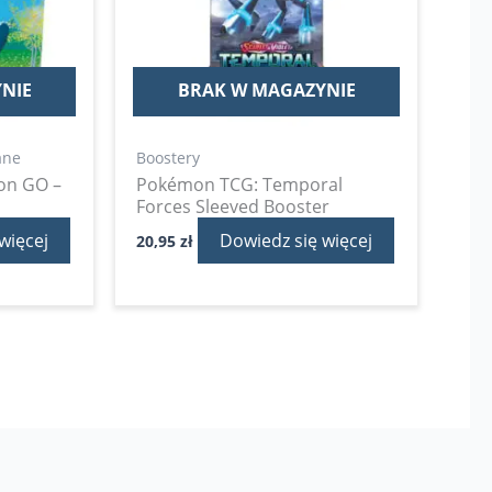
NIE
BRAK W MAGAZYNIE
ane
Boostery
on GO –
Pokémon TCG: Temporal
Forces Sleeved Booster
więcej
Dowiedz się więcej
20,95
zł