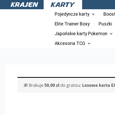
Przejdź
do
Pojedyncze karty
Boos
treści
Elite Trainer Boxy
Puszki
Japońskie karty Pokemon
Akcesoria TCG
🎁 Brakuje
50,00
zł
do gratisu:
Losowa karta E