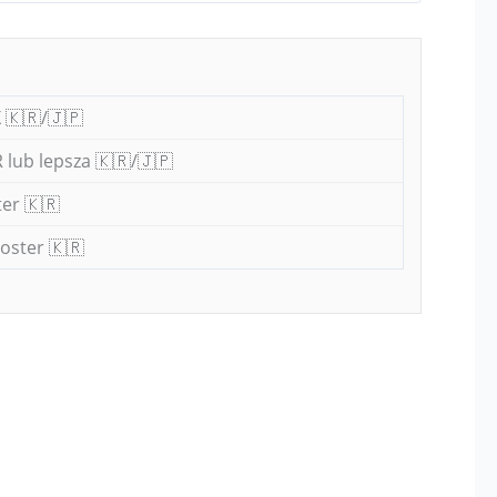
 🇰🇷/🇯🇵
 lub lepsza 🇰🇷/🇯🇵
er 🇰🇷
oster 🇰🇷