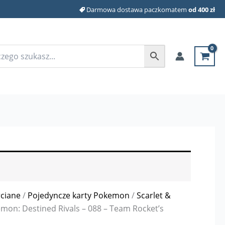
Darmowa dostawa paczkomatem
od 400 zł
rciane
/
Pojedyncze karty Pokemon
/
Scarlet &
mon: Destined Rivals – 088 – Team Rocket’s