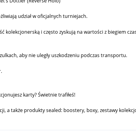
t’s Dottler (Reverse Holo)
liwiają udział w oficjalnych turniejach.
kolekcjonerską i często zyskują na wartości z biegiem cza
ulkach, aby nie uległy uszkodzeniu podczas transportu.
.
onujesz karty? Świetnie trafiłeś!
cji, a także produkty sealed: boostery, boxy, zestawy kolekcjo