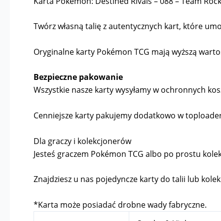
Karta Pokémon: Destined Rivals – 088 – Team Rocke
Twórz własną talię z autentycznych kart, które umoż
Oryginalne karty Pokémon TCG mają wyższą wartość 
Bezpieczne pakowanie
Wszystkie nasze karty wysyłamy w ochronnych kosz
Cenniejsze karty pakujemy dodatkowo w toploader
Dla graczy i kolekcjonerów
Jesteś graczem Pokémon TCG albo po prostu kolekcj
Znajdziesz u nas pojedyncze karty do talii lub kolek
*Karta może posiadać drobne wady fabryczne.