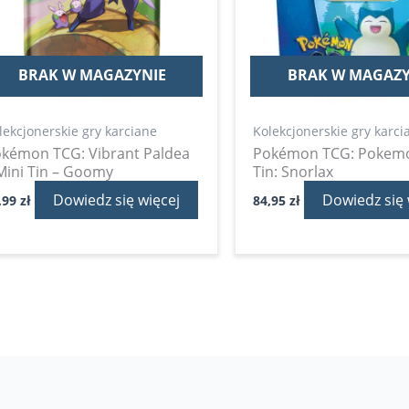
BRAK W MAGAZYNIE
BRAK W MAGAZY
lekcjonerskie gry karciane
Kolekcjonerskie gry karci
kémon TCG: Vibrant Paldea
Pokémon TCG: Pokem
Mini Tin – Goomy
Tin: Snorlax
Dowiedz się więcej
Dowiedz się 
,99
zł
84,95
zł