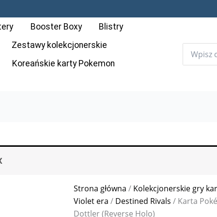
ilość
Karta
tery
Booster Boxy
Blistry
Pokémon:
Destined
Zestawy kolekcjonerskie
Rivals
Koreańskie karty Pokemon
-
088
-
Team
Rocket's
Dottler
(Reverse
Holo)
X
Strona główna
/
Kolekcjonerskie gry ka
Violet era
/
Destined Rivals
/ Karta Poké
Dottler (Reverse Holo)