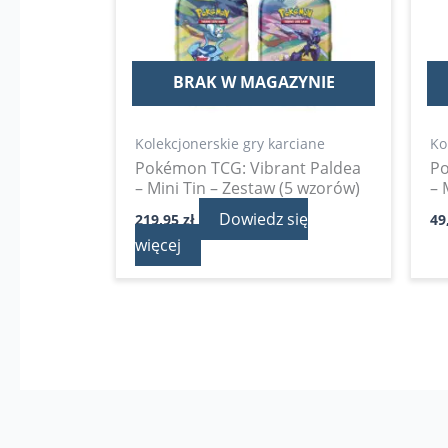
BRAK W MAGAZYNIE
Kolekcjonerskie gry karciane
Ko
Pokémon TCG: Vibrant Paldea
Po
– Mini Tin – Zestaw (5 wzorów)
– 
Dowiedz się
219,95
zł
49
więcej