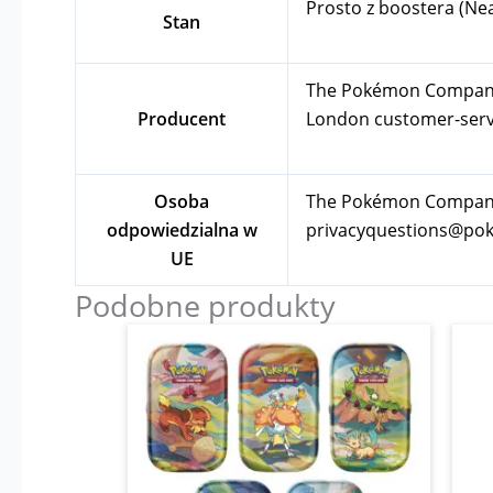
Prosto z boostera (Ne
Stan
The Pokémon Company In
Producent
London
customer-se
Osoba
The Pokémon Company I
odpowiedzialna w
privacyquestions@p
UE
Podobne produkty