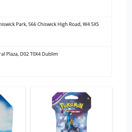
hiswick Park, 566 Chiswick High Road, W4 5XS
ral Plaza, D02 T0X4 Dublim