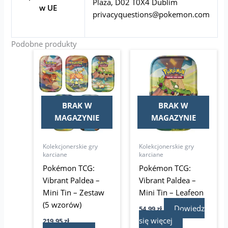
Plaza, D02 T0X4 Dublim
w UE
privacyquestions@pokemon.com
Podobne produkty
BRAK W
BRAK W
MAGAZYNIE
MAGAZYNIE
Kolekcjonerskie gry
Kolekcjonerskie gry
karciane
karciane
Pokémon TCG:
Pokémon TCG:
Vibrant Paldea –
Vibrant Paldea –
Mini Tin – Zestaw
Mini Tin – Leafeon
(5 wzorów)
Dowiedz
54,99
zł
się więcej
219,95
zł