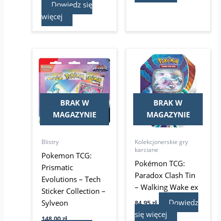
Dowiedz się
więcej
BRAK W
BRAK W
MAGAZYNIE
MAGAZYNIE
Blistry
Kolekcjonerskie gry
karciane
Pokemon TCG:
Pokémon TCG:
Prismatic
Paradox Clash Tin
Evolutions – Tech
– Walking Wake ex
Sticker Collection –
Dowiedz
Sylveon
84,95
zł
się więcej
148,00
zł