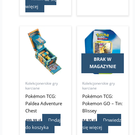
więcej
BRAK W
MAGAZYNIE
Kolekcjonerskie gry
Kolekcjonerskie gry
karciane
karciane
Pokémon TCG:
Pokémon TCG:
Paldea Adventure
Pokemon GO – Tin:
Chest
Blissey
Dodaj
Dowiedz
499,99
zł
84,95
zł
do koszyka
się więcej