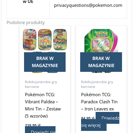
w UE
privacyquestions@pokemon.com
Podobne produkty
BRAK W
BRAK W
MAGAZYNIE
MAGAZYNIE
Kolekcjonerskie gry
Kolekcjonerskie gry
karciane
karciane
Pokémon TCG:
Pokémon TCG:
Vibrant Paldea –
Paradox Clash Tin
Mini Tin – Zestaw
– Iron Leaves ex
(5 wzorów)
Dowiedz
84,95
zł
się więcej
219,95
zł
Dowiedz się