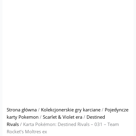
Strona główna
/
Kolekcjonerskie gry karciane
/
Pojedyncze
karty Pokemon
/
Scarlet & Violet era
/
Destined
Rivals
/ Karta Pokémon: Destined Rivals – 031 – Team
Rocket’s Moltres ex