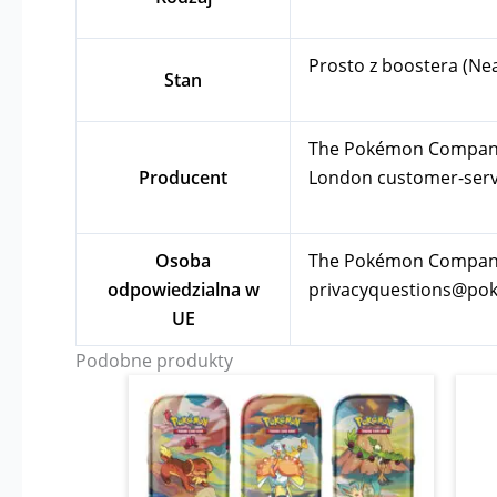
Prosto z boostera (Ne
Stan
The Pokémon Company In
Producent
London
customer-se
Osoba
The Pokémon Company I
odpowiedzialna w
privacyquestions@p
UE
Podobne produkty