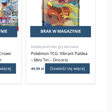
NIE
BRAK W MAGAZYNIE
Kolekcjonerskie gry karciane
 Crown
Pokémon TCG: Vibrant Paldea
er
– Mini Tin – Oricorio
więcej
Dowiedz się więcej
49,99
zł