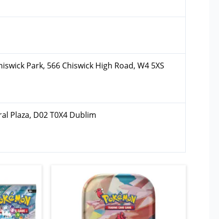
hiswick Park, 566 Chiswick High Road, W4 5XS
ral Plaza, D02 T0X4 Dublim