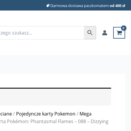
Darmowa dostawa paczkomatem
od 400 zł
rciane
/
Pojedyncze karty Pokemon
/
Mega
rta Pokémon: Phantasmal Flames – 088 – Dizzying