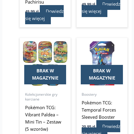
Pachirisu
Dowiedz
49,99
zł
Dowiedz
się więcej
49,99
zł
się więcej
BRAK W
BRAK W
MAGAZYNIE
MAGAZYNIE
Kolekcjonerskie gry
Boostery
karciane
Pokémon TCG:
Pokémon TCG:
Temporal Forces
Vibrant Paldea –
Sleeved Booster
Mini Tin – Zestaw
Dowiedz
20,95
zł
(5 wzorów)
się więcej