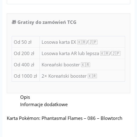
🎁 Gratisy do zamówień TCG
Od 50 zł
Losowa karta EX 🇰🇷/🇯🇵
Od 200 zł
Losowa karta AR lub lepsza 🇰🇷/🇯🇵
Od 400 zł
Koreański booster 🇰🇷
Od 1000 zł
2× Koreański booster 🇰🇷
Opis
Informacje dodatkowe
Karta Pokémon: Phantasmal Flames – 086 – Blowtorch