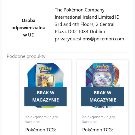
The Pokémon Company
International Ireland Limited IE
Osoba
3rd and 4th Floors, 2 Central
odpowiedzialna
Plaza, D02 T0X4 Dublim
w UE
privacyquestions@pokemon.com
Podobne produkty
BRAK W
BRAK W
MAGAZYNIE
MAGAZYNIE
Kolekcjonerskie gry
Kolekcjonerskie gry
karciane
karciane
Pokémon TCG:
Pokémon TCG: