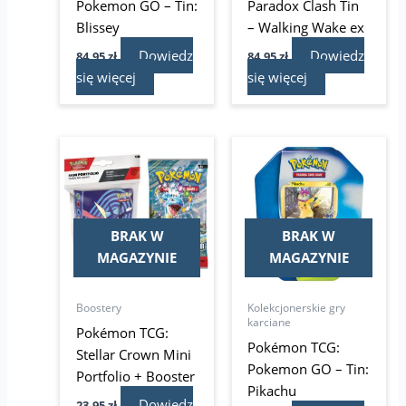
Pokemon GO – Tin:
Paradox Clash Tin
Blissey
– Walking Wake ex
Dowiedz
Dowiedz
84,95
zł
84,95
zł
się więcej
się więcej
BRAK W
BRAK W
MAGAZYNIE
MAGAZYNIE
Boostery
Kolekcjonerskie gry
karciane
Pokémon TCG:
Pokémon TCG:
Stellar Crown Mini
Pokemon GO – Tin:
Portfolio + Booster
Pikachu
Dowiedz
23,95
zł