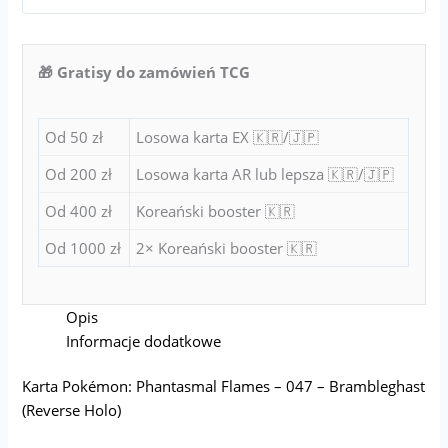
🎁 Gratisy do zamówień TCG
Od 50 zł
Losowa karta EX 🇰🇷/🇯🇵
Od 200 zł
Losowa karta AR lub lepsza 🇰🇷/🇯🇵
Od 400 zł
Koreański booster 🇰🇷
Od 1000 zł
2× Koreański booster 🇰🇷
Opis
Informacje dodatkowe
Karta Pokémon: Phantasmal Flames – 047 – Brambleghast
(Reverse Holo)