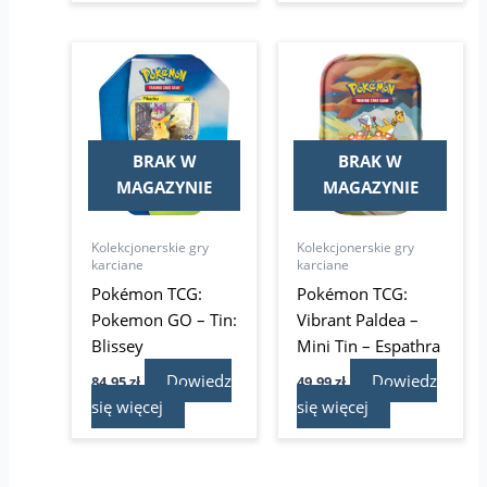
BRAK W
BRAK W
MAGAZYNIE
MAGAZYNIE
Kolekcjonerskie gry
Kolekcjonerskie gry
karciane
karciane
Pokémon TCG:
Pokémon TCG:
Pokemon GO – Tin:
Vibrant Paldea –
Blissey
Mini Tin – Espathra
Dowiedz
Dowiedz
84,95
zł
49,99
zł
się więcej
się więcej