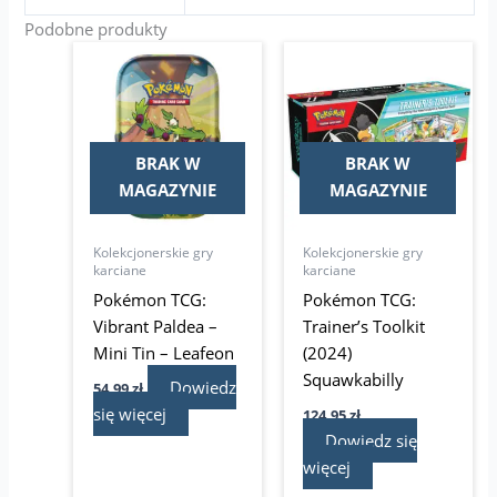
Podobne produkty
BRAK W
BRAK W
MAGAZYNIE
MAGAZYNIE
Kolekcjonerskie gry
Kolekcjonerskie gry
karciane
karciane
Pokémon TCG:
Pokémon TCG:
Vibrant Paldea –
Trainer’s Toolkit
Mini Tin – Leafeon
(2024)
Squawkabilly
Dowiedz
54,99
zł
się więcej
124,95
zł
Dowiedz się
więcej