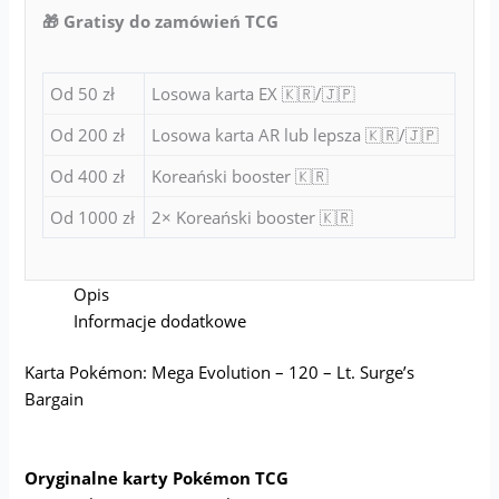
🎁 Gratisy do zamówień TCG
Od 50 zł
Losowa karta EX 🇰🇷/🇯🇵
Od 200 zł
Losowa karta AR lub lepsza 🇰🇷/🇯🇵
Od 400 zł
Koreański booster 🇰🇷
Od 1000 zł
2× Koreański booster 🇰🇷
Opis
Informacje dodatkowe
Karta Pokémon: Mega Evolution – 120 – Lt. Surge’s
Bargain
Oryginalne karty Pokémon TCG