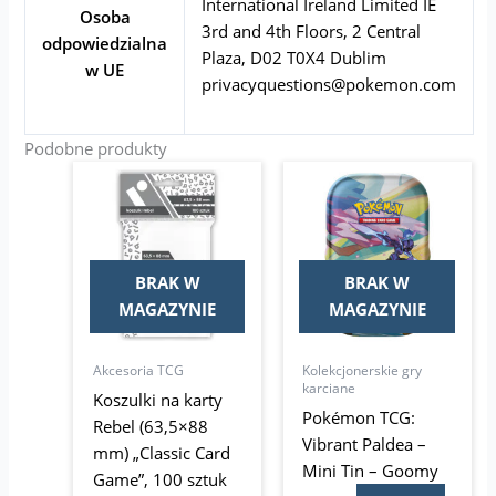
International Ireland Limited IE
Osoba
3rd and 4th Floors, 2 Central
odpowiedzialna
Plaza, D02 T0X4 Dublim
w UE
privacyquestions@pokemon.com
Podobne produkty
Pierwotna
Aktualna
cena
cena
wynosiła:
wynosi:
9,95 zł.
7,99 zł.
BRAK W
BRAK W
MAGAZYNIE
MAGAZYNIE
Akcesoria TCG
Kolekcjonerskie gry
karciane
Koszulki na karty
Pokémon TCG:
Rebel (63,5×88
Vibrant Paldea –
mm) „Classic Card
Mini Tin – Goomy
Game”, 100 sztuk