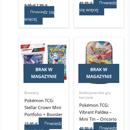
Dowiedz
49,99
zł
9,95
zł
7,99
zł
się więcej
Dowiedz się
więcej
BRAK W
BRAK W
MAGAZYNIE
MAGAZYNIE
Boostery
Kolekcjonerskie gry
karciane
Pokémon TCG:
Pokémon TCG:
Stellar Crown Mini
Vibrant Paldea –
Portfolio + Booster
Mini Tin – Oricorio
Dowiedz
23,95
zł
Dowiedz
49,99
zł