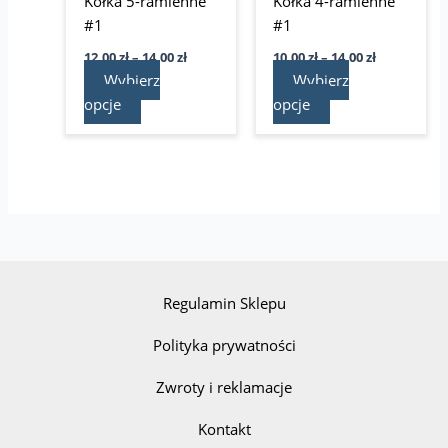
Kółka 5-ramienne
Kółka 4-ramienne
stronie
stronie
#1
#1
produktu
produktu
12,00
zł
–
14,00
zł
10,00
zł
–
14,00
zł
Wybierz
Wybierz
opcje
opcje
Regulamin Sklepu
Polityka prywatności
Zwroty i reklamacje
Kontakt