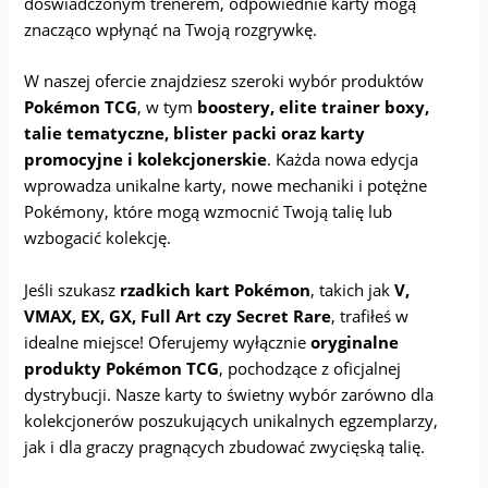
doświadczonym trenerem, odpowiednie karty mogą
znacząco wpłynąć na Twoją rozgrywkę.
W naszej ofercie znajdziesz szeroki wybór produktów
Pokémon TCG
, w tym
boostery, elite trainer boxy,
talie tematyczne, blister packi oraz karty
promocyjne i kolekcjonerskie
. Każda nowa edycja
wprowadza unikalne karty, nowe mechaniki i potężne
Pokémony, które mogą wzmocnić Twoją talię lub
wzbogacić kolekcję.
Jeśli szukasz
rzadkich kart Pokémon
, takich jak
V,
VMAX, EX, GX, Full Art czy Secret Rare
, trafiłeś w
idealne miejsce! Oferujemy wyłącznie
oryginalne
produkty Pokémon TCG
, pochodzące z oficjalnej
dystrybucji. Nasze karty to świetny wybór zarówno dla
kolekcjonerów poszukujących unikalnych egzemplarzy,
jak i dla graczy pragnących zbudować zwycięską talię.