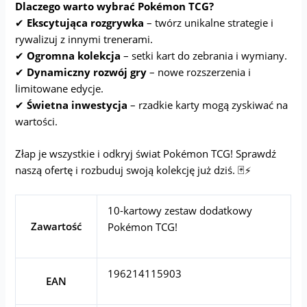
Dlaczego warto wybrać Pokémon TCG?
✔
Ekscytująca rozgrywka
– twórz unikalne strategie i
rywalizuj z innymi trenerami.
✔
Ogromna kolekcja
– setki kart do zebrania i wymiany.
✔
Dynamiczny rozwój gry
– nowe rozszerzenia i
limitowane edycje.
✔
Świetna inwestycja
– rzadkie karty mogą zyskiwać na
wartości.
Złap je wszystkie i odkryj świat Pokémon TCG! Sprawdź
naszą ofertę i rozbuduj swoją kolekcję już dziś. 🃏⚡
10-kartowy zestaw dodatkowy
Zawartość
Pokémon TCG!
196214115903
EAN