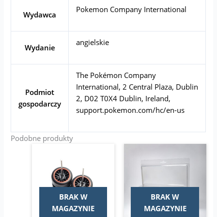
Pokemon Company International
Wydawca
angielskie
Wydanie
The Pokémon Company
International, 2 Central Plaza, Dublin
Podmiot
2, D02 T0X4 Dublin, Ireland,
gospodarczy
support.pokemon.com/hc/en-us
Podobne produkty
Zakres
Pierwotna
Aktualna
Ten
cen:
cena
cena
produkt
od
wynosiła:
wynosi:
ma
12,00 zł
15,00 zł.
11,00 zł.
do
wiele
14,00 zł
wariantów.
BRAK W
BRAK W
Opcje
MAGAZYNIE
MAGAZYNIE