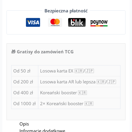
Bezpieczna płatność
🎁 Gratisy do zamówień TCG
Od 50 zł
Losowa karta EX 🇰🇷/🇯🇵
Od 200 zł
Losowa karta AR lub lepsza 🇰🇷/🇯🇵
Od 400 zł
Koreański booster 🇰🇷
Od 1000 zł
2× Koreański booster 🇰🇷
Opis
Informacje dodatkowe