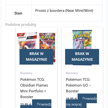
Prosto z boostera (Near Mint/Mint)
Stan
Podobne produkty
BRAK W
BRAK W
MAGAZYNIE
MAGAZYNIE
Boostery
Boostery
Pokémon TCG:
Pokémon TCG:
Obsidian Flames
Pokemon GO –
Mini Portfolio +
Booster
Booster
Dowiedz
19,95
zł
Dowiedz
się więcej
23,95
zł