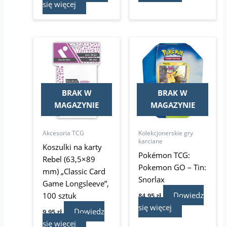
się więcej
BRAK W
BRAK W
MAGAZYNIE
MAGAZYNIE
Akcesoria TCG
Kolekcjonerskie gry
karciane
Koszulki na karty
Pokémon TCG:
Rebel (63,5×89
Pokemon GO – Tin:
mm) „Classic Card
Snorlax
Game Longsleeve”,
Dowiedz
100 sztuk
84,95
zł
się więcej
Dowiedz
9,95
zł
się więcej