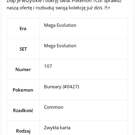
Złap je wszystkie i odkryj świat Pokémon TCG! Sprawdź
naszą ofertę i rozbuduj swoją kolekcję już dziś. 🃏⚡
Mega Evolution
Era
Mega Evolution
SET
107
Numer
Buneary (#0427)
Pokemon
Common
Rzadkość
Zwykła karta
Rodzaj