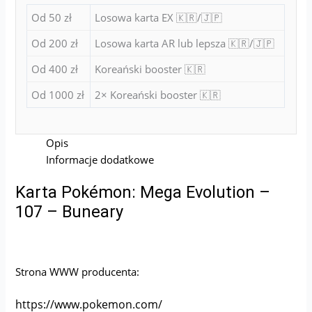
Od 50 zł
Losowa karta EX 🇰🇷/🇯🇵
Od 200 zł
Losowa karta AR lub lepsza 🇰🇷/🇯🇵
Od 400 zł
Koreański booster 🇰🇷
Od 1000 zł
2× Koreański booster 🇰🇷
Opis
Informacje dodatkowe
Karta Pokémon: Mega Evolution –
107 – Buneary
Strona WWW producenta:
https://www.pokemon.com/