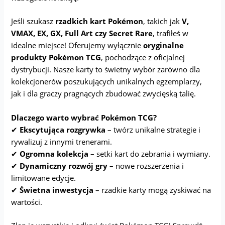
Jeśli szukasz
rzadkich kart Pokémon
, takich jak
V,
VMAX, EX, GX, Full Art czy Secret Rare
, trafiłeś w
idealne miejsce! Oferujemy wyłącznie
oryginalne
produkty Pokémon TCG
, pochodzące z oficjalnej
dystrybucji. Nasze karty to świetny wybór zarówno dla
kolekcjonerów poszukujących unikalnych egzemplarzy,
jak i dla graczy pragnących zbudować zwycięską talię.
Dlaczego warto wybrać Pokémon TCG?
✔
Ekscytująca rozgrywka
– twórz unikalne strategie i
rywalizuj z innymi trenerami.
✔
Ogromna kolekcja
– setki kart do zebrania i wymiany.
✔
Dynamiczny rozwój gry
– nowe rozszerzenia i
limitowane edycje.
✔
Świetna inwestycja
– rzadkie karty mogą zyskiwać na
wartości.