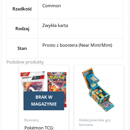
Common
Rzadkość
Zwykła karta
Rodzaj
Prosto z boostera (Near Mint/Mint)
Stan
Podobne produkty
BRAK W
MAGAZYNIE
Boostery
Kolekcjonerskie gry
karciane
Pokémon TCG: