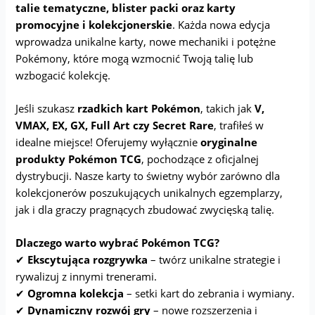
talie tematyczne, blister packi oraz karty
promocyjne i kolekcjonerskie
. Każda nowa edycja
wprowadza unikalne karty, nowe mechaniki i potężne
Pokémony, które mogą wzmocnić Twoją talię lub
wzbogacić kolekcję.
Jeśli szukasz
rzadkich kart Pokémon
, takich jak
V,
VMAX, EX, GX, Full Art czy Secret Rare
, trafiłeś w
idealne miejsce! Oferujemy wyłącznie
oryginalne
produkty Pokémon TCG
, pochodzące z oficjalnej
dystrybucji. Nasze karty to świetny wybór zarówno dla
kolekcjonerów poszukujących unikalnych egzemplarzy,
jak i dla graczy pragnących zbudować zwycięską talię.
Dlaczego warto wybrać Pokémon TCG?
✔
Ekscytująca rozgrywka
– twórz unikalne strategie i
rywalizuj z innymi trenerami.
✔
Ogromna kolekcja
– setki kart do zebrania i wymiany.
✔
Dynamiczny rozwój gry
– nowe rozszerzenia i