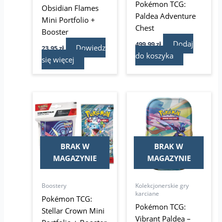
Pokémon TCG:
Obsidian Flames
Paldea Adventure
Mini Portfolio +
Chest
Booster
Dodaj
499,99
zł
Dowiedz
23,95
zł
do koszyka
się więcej
BRAK W
BRAK W
MAGAZYNIE
MAGAZYNIE
Boostery
Kolekcjonerskie gry
karciane
Pokémon TCG:
Pokémon TCG:
Stellar Crown Mini
Vibrant Paldea –