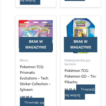
się więcej
BRAK W
BRAK W
MAGAZYNIE
MAGAZYNIE
Blistry
Kolekcjonerskie gry
karciane
Pokemon TCG:
Pokémon TCG:
Prismatic
Pokemon GO – Tin:
Evolutions – Tech
Pikachu
Sticker Collection –
Dowiedz
Sylveon
84,95
zł
się więcej
148,00
zł
Dowiedz się