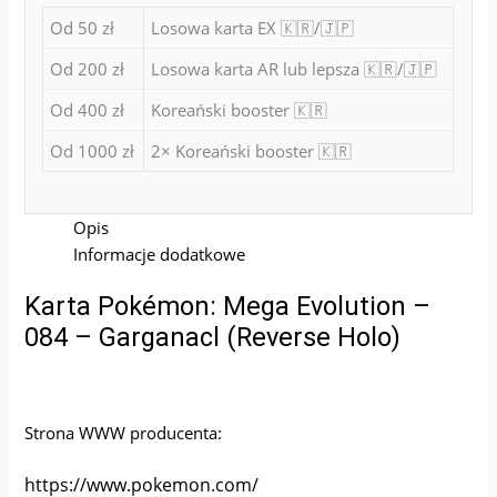
Od 50 zł
Losowa karta EX 🇰🇷/🇯🇵
Od 200 zł
Losowa karta AR lub lepsza 🇰🇷/🇯🇵
Od 400 zł
Koreański booster 🇰🇷
Od 1000 zł
2× Koreański booster 🇰🇷
Opis
Informacje dodatkowe
Karta Pokémon: Mega Evolution –
084 – Garganacl (Reverse Holo)
Strona WWW producenta:
https://www.pokemon.com/