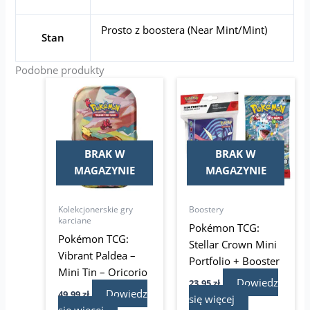
Prosto z boostera (Near Mint/Mint)
Stan
Podobne produkty
BRAK W
BRAK W
MAGAZYNIE
MAGAZYNIE
Kolekcjonerskie gry
Boostery
karciane
Pokémon TCG:
Pokémon TCG:
Stellar Crown Mini
Vibrant Paldea –
Portfolio + Booster
Mini Tin – Oricorio
Dowiedz
23,95
zł
Dowiedz
49,99
zł
się więcej