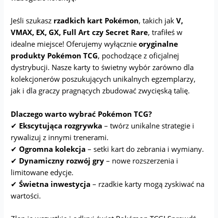
Jeśli szukasz
rzadkich kart Pokémon
, takich jak
V,
VMAX, EX, GX, Full Art czy Secret Rare
, trafiłeś w
idealne miejsce! Oferujemy wyłącznie
oryginalne
produkty Pokémon TCG
, pochodzące z oficjalnej
dystrybucji. Nasze karty to świetny wybór zarówno dla
kolekcjonerów poszukujących unikalnych egzemplarzy,
jak i dla graczy pragnących zbudować zwycięską talię.
Dlaczego warto wybrać Pokémon TCG?
✔
Ekscytująca rozgrywka
– twórz unikalne strategie i
rywalizuj z innymi trenerami.
✔
Ogromna kolekcja
– setki kart do zebrania i wymiany.
✔
Dynamiczny rozwój gry
– nowe rozszerzenia i
limitowane edycje.
✔
Świetna inwestycja
– rzadkie karty mogą zyskiwać na
wartości.