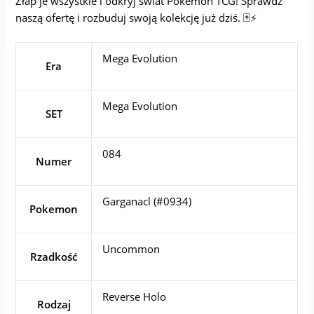
Złap je wszystkie i odkryj świat Pokémon TCG! Sprawdź
naszą ofertę i rozbuduj swoją kolekcję już dziś. 🃏⚡
Mega Evolution
Era
Mega Evolution
SET
084
Numer
Garganacl (#0934)
Pokemon
Uncommon
Rzadkość
Reverse Holo
Rodzaj