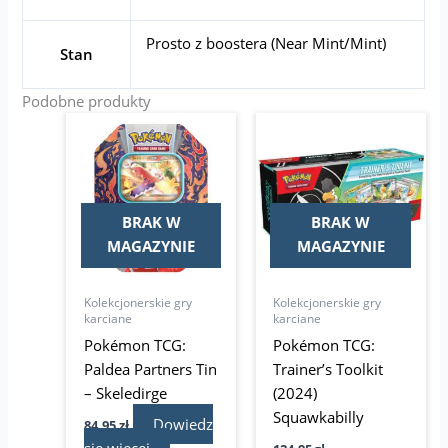
Prosto z boostera (Near Mint/Mint)
Stan
Podobne produkty
BRAK W
BRAK W
MAGAZYNIE
MAGAZYNIE
Kolekcjonerskie gry
Kolekcjonerskie gry
karciane
karciane
Pokémon TCG:
Pokémon TCG:
Paldea Partners Tin
Trainer’s Toolkit
– Skeledirge
(2024)
Squawkabilly
Dowiedz
84,95
zł