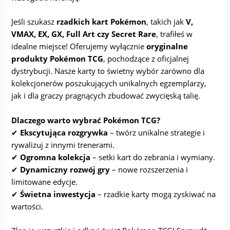
Jeśli szukasz
rzadkich kart Pokémon
, takich jak
V,
VMAX, EX, GX, Full Art czy Secret Rare
, trafiłeś w
idealne miejsce! Oferujemy wyłącznie
oryginalne
produkty Pokémon TCG
, pochodzące z oficjalnej
dystrybucji. Nasze karty to świetny wybór zarówno dla
kolekcjonerów poszukujących unikalnych egzemplarzy,
jak i dla graczy pragnących zbudować zwycięską talię.
Dlaczego warto wybrać Pokémon TCG?
✔
Ekscytująca rozgrywka
– twórz unikalne strategie i
rywalizuj z innymi trenerami.
✔
Ogromna kolekcja
– setki kart do zebrania i wymiany.
✔
Dynamiczny rozwój gry
– nowe rozszerzenia i
limitowane edycje.
✔
Świetna inwestycja
– rzadkie karty mogą zyskiwać na
wartości.