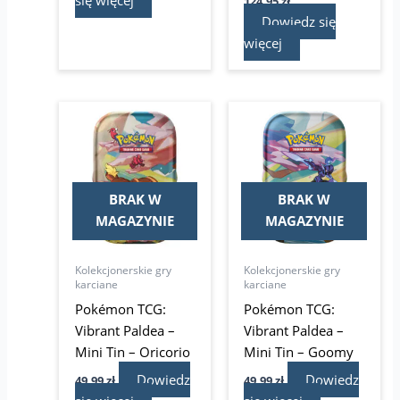
się więcej
124,95
zł
Dowiedz się
więcej
BRAK W
BRAK W
MAGAZYNIE
MAGAZYNIE
Kolekcjonerskie gry
Kolekcjonerskie gry
karciane
karciane
Pokémon TCG:
Pokémon TCG:
Vibrant Paldea –
Vibrant Paldea –
Mini Tin – Oricorio
Mini Tin – Goomy
Dowiedz
Dowiedz
49,99
zł
49,99
zł