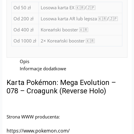
Od 50 zł
Losowa karta EX 🇰🇷/🇯🇵
Od 200 zł
Losowa karta AR lub lepsza 🇰🇷/🇯🇵
Od 400 zł
Koreański booster 🇰🇷
Od 1000 zł
2× Koreański booster 🇰🇷
Opis
Informacje dodatkowe
Karta Pokémon: Mega Evolution –
078 – Croagunk (Reverse Holo)
Strona WWW producenta:
https://www.pokemon.com/