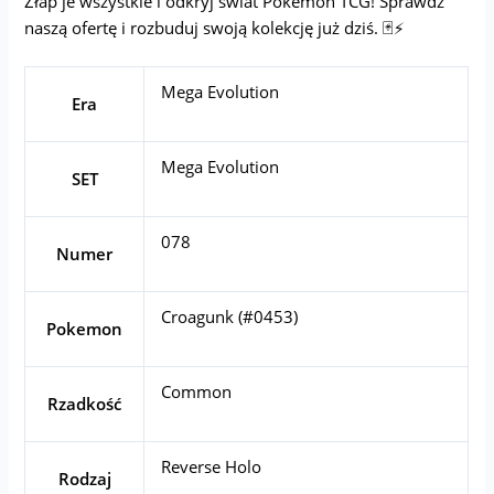
Złap je wszystkie i odkryj świat Pokémon TCG! Sprawdź
naszą ofertę i rozbuduj swoją kolekcję już dziś. 🃏⚡
Mega Evolution
Era
Mega Evolution
SET
078
Numer
Croagunk (#0453)
Pokemon
Common
Rzadkość
Reverse Holo
Rodzaj