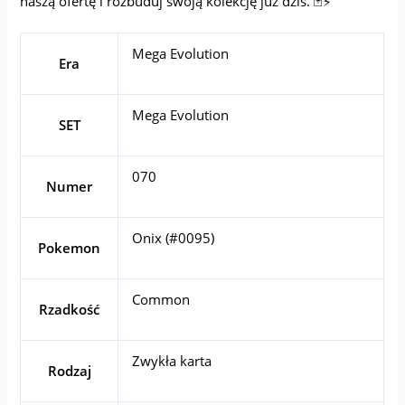
naszą ofertę i rozbuduj swoją kolekcję już dziś. 🃏⚡
Mega Evolution
Era
Mega Evolution
SET
070
Numer
Onix (#0095)
Pokemon
Common
Rzadkość
Zwykła karta
Rodzaj