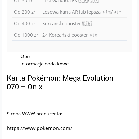
Od 50 zł
Losowa karta EX 🇰🇷/🇯🇵
Od 200 zł
Losowa karta AR lub lepsza 🇰🇷/🇯🇵
Od 400 zł
Koreański booster 🇰🇷
Od 1000 zł
2× Koreański booster 🇰🇷
Opis
Informacje dodatkowe
Karta Pokémon: Mega Evolution –
070 – Onix
Strona WWW producenta:
https://www.pokemon.com/