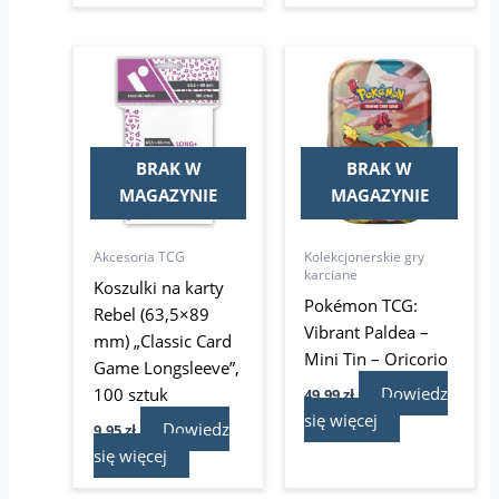
BRAK W
BRAK W
MAGAZYNIE
MAGAZYNIE
Akcesoria TCG
Kolekcjonerskie gry
karciane
Koszulki na karty
Pokémon TCG:
Rebel (63,5×89
Vibrant Paldea –
mm) „Classic Card
Mini Tin – Oricorio
Game Longsleeve”,
Dowiedz
100 sztuk
49,99
zł
się więcej
Dowiedz
9,95
zł
się więcej