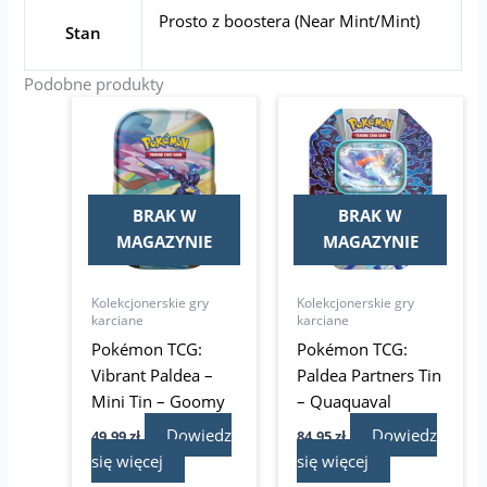
Prosto z boostera (Near Mint/Mint)
Stan
Podobne produkty
BRAK W
BRAK W
MAGAZYNIE
MAGAZYNIE
Kolekcjonerskie gry
Kolekcjonerskie gry
karciane
karciane
Pokémon TCG:
Pokémon TCG:
Vibrant Paldea –
Paldea Partners Tin
Mini Tin – Goomy
– Quaquaval
Dowiedz
Dowiedz
49,99
zł
84,95
zł
się więcej
się więcej