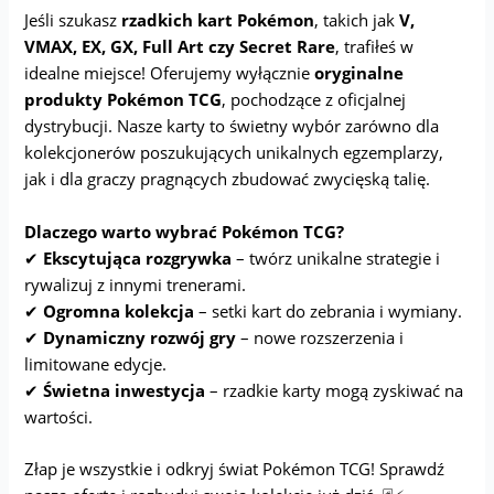
Jeśli szukasz
rzadkich kart Pokémon
, takich jak
V,
VMAX, EX, GX, Full Art czy Secret Rare
, trafiłeś w
idealne miejsce! Oferujemy wyłącznie
oryginalne
produkty Pokémon TCG
, pochodzące z oficjalnej
dystrybucji. Nasze karty to świetny wybór zarówno dla
kolekcjonerów poszukujących unikalnych egzemplarzy,
jak i dla graczy pragnących zbudować zwycięską talię.
Dlaczego warto wybrać Pokémon TCG?
✔
Ekscytująca rozgrywka
– twórz unikalne strategie i
rywalizuj z innymi trenerami.
✔
Ogromna kolekcja
– setki kart do zebrania i wymiany.
✔
Dynamiczny rozwój gry
– nowe rozszerzenia i
limitowane edycje.
✔
Świetna inwestycja
– rzadkie karty mogą zyskiwać na
wartości.
Złap je wszystkie i odkryj świat Pokémon TCG! Sprawdź