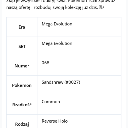
Złap je wszystkie i odkryj świat Pokémon TCG! Sprawdź
naszą ofertę i rozbuduj swoją kolekcję już dziś. 🃏⚡
Mega Evolution
Era
Mega Evolution
SET
068
Numer
Sandshrew (#0027)
Pokemon
Common
Rzadkość
Reverse Holo
Rodzaj