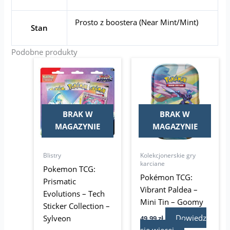
Prosto z boostera (Near Mint/Mint)
Stan
Podobne produkty
BRAK W
BRAK W
MAGAZYNIE
MAGAZYNIE
Blistry
Kolekcjonerskie gry
karciane
Pokemon TCG:
Pokémon TCG:
Prismatic
Vibrant Paldea –
Evolutions – Tech
Mini Tin – Goomy
Sticker Collection –
Dowiedz
Sylveon
49,99
zł