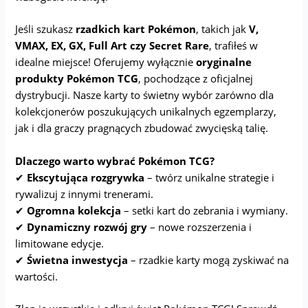
Jeśli szukasz
rzadkich kart Pokémon
, takich jak
V,
VMAX, EX, GX, Full Art czy Secret Rare
, trafiłeś w
idealne miejsce! Oferujemy wyłącznie
oryginalne
produkty Pokémon TCG
, pochodzące z oficjalnej
dystrybucji. Nasze karty to świetny wybór zarówno dla
kolekcjonerów poszukujących unikalnych egzemplarzy,
jak i dla graczy pragnących zbudować zwycięską talię.
Dlaczego warto wybrać Pokémon TCG?
✔
Ekscytująca rozgrywka
– twórz unikalne strategie i
rywalizuj z innymi trenerami.
✔
Ogromna kolekcja
– setki kart do zebrania i wymiany.
✔
Dynamiczny rozwój gry
– nowe rozszerzenia i
limitowane edycje.
✔
Świetna inwestycja
– rzadkie karty mogą zyskiwać na
wartości.