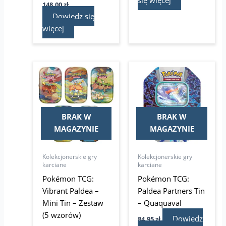
się więcej
148,00
zł
Dowiedz się
więcej
BRAK W
BRAK W
MAGAZYNIE
MAGAZYNIE
Kolekcjonerskie gry
Kolekcjonerskie gry
karciane
karciane
Pokémon TCG:
Pokémon TCG:
Vibrant Paldea –
Paldea Partners Tin
Mini Tin – Zestaw
– Quaquaval
(5 wzorów)
Dowiedz
84,95
zł