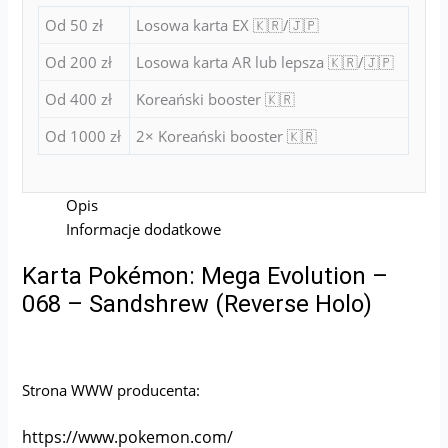
Od 50 zł
Losowa karta EX 🇰🇷/🇯🇵
Od 200 zł
Losowa karta AR lub lepsza 🇰🇷/🇯🇵
Od 400 zł
Koreański booster 🇰🇷
Od 1000 zł
2× Koreański booster 🇰🇷
Opis
Informacje dodatkowe
Karta Pokémon: Mega Evolution –
068 – Sandshrew (Reverse Holo)
Strona WWW producenta:
https://www.pokemon.com/