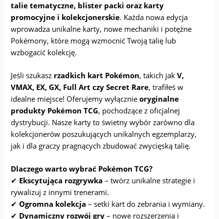
talie tematyczne, blister packi oraz karty
promocyjne i kolekcjonerskie
. Każda nowa edycja
wprowadza unikalne karty, nowe mechaniki i potężne
Pokémony, które mogą wzmocnić Twoją talię lub
wzbogacić kolekcję.
Jeśli szukasz
rzadkich kart Pokémon
, takich jak
V,
VMAX, EX, GX, Full Art czy Secret Rare
, trafiłeś w
idealne miejsce! Oferujemy wyłącznie
oryginalne
produkty Pokémon TCG
, pochodzące z oficjalnej
dystrybucji. Nasze karty to świetny wybór zarówno dla
kolekcjonerów poszukujących unikalnych egzemplarzy,
jak i dla graczy pragnących zbudować zwycięską talię.
Dlaczego warto wybrać Pokémon TCG?
✔
Ekscytująca rozgrywka
– twórz unikalne strategie i
rywalizuj z innymi trenerami.
✔
Ogromna kolekcja
– setki kart do zebrania i wymiany.
✔
Dynamiczny rozwój gry
– nowe rozszerzenia i