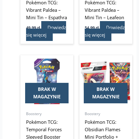
Pokémon TCG:
Pokémon TCG:
Vibrant Paldea –
Vibrant Paldea –
Mini Tin – Espathra
Mini Tin – Leafeon
Dowiedz
Dowiedz
49,99
zł
54,99
zł
się więcej
się więcej
BRAK W
BRAK W
MAGAZYNIE
MAGAZYNIE
Boostery
Boostery
Pokémon TCG:
Pokémon TCG:
Temporal Forces
Obsidian Flames
Sleeved Booster
Mini Portfolio +