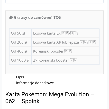
🎁 Gratisy do zamówień TCG
Od 50 zł
Losowa karta EX 🇰🇷/🇯🇵
Od 200 zł
Losowa karta AR lub lepsza 🇰🇷/🇯🇵
Od 400 zł
Koreański booster 🇰🇷
Od 1000 zł
2× Koreański booster 🇰🇷
Opis
Informacje dodatkowe
Karta Pokémon: Mega Evolution –
062 – Spoink