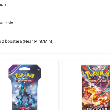
mon
se Holo
o z boostera (Near Mint/Mint)