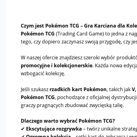
Czym jest Pokémon TCG – Gra Karciana dla Kole
Pokémon TCG
(Trading Card Game) to jedna z najpo
tego, czy dopiero zaczynasz swoją przygodę, czy
W naszej ofercie znajdziesz szeroki wybór produk
promocyjne i kolekcjonerskie
. Każda nowa edycj
wzbogacić kolekcję.
Jeśli szukasz
rzadkich kart Pokémon
, takich jak
V,
Pokémon TCG
, pochodzące z oficjalnej dystrybuc
graczy pragnących zbudować zwycięską talię.
Dlaczego warto wybrać Pokémon TCG?
✔
Ekscytująca rozgrywka
– twórz unikalne strateg
✔
Ogromna kolekcja
– setki kart do zebrania i wy