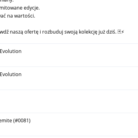
imitowane edycje.
ać na wartości.
dź naszą ofertę i rozbuduj swoją kolekcję już dziś. 🃏⚡
Evolution
Evolution
mite (#0081)