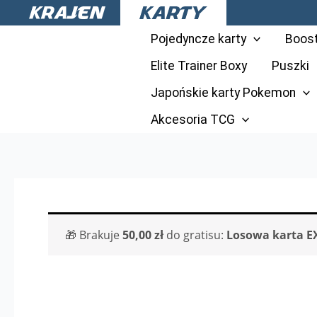
Przejdź
do
Pojedyncze karty
Boos
treści
Elite Trainer Boxy
Puszki
Japońskie karty Pokemon
Akcesoria TCG
🎁 Brakuje
50,00
zł
do gratisu:
Losowa karta E