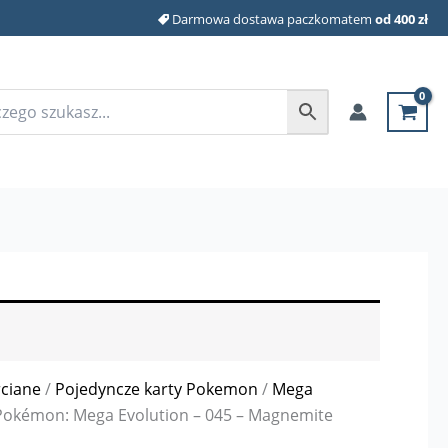
Darmowa dostawa paczkomatem
od 400 zł
rciane
/
Pojedyncze karty Pokemon
/
Mega
Pokémon: Mega Evolution – 045 – Magnemite