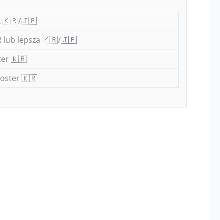
 🇰🇷/🇯🇵
 lub lepsza 🇰🇷/🇯🇵
er 🇰🇷
oster 🇰🇷