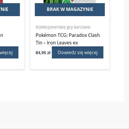
NIE
BRAK W MAGAZYNIE
Kolekcjonerskie gry karciane
an
Pokémon TCG: Paradox Clash
Tin – Iron Leaves ex
więcej
Dowiedz się więcej
84,95
zł