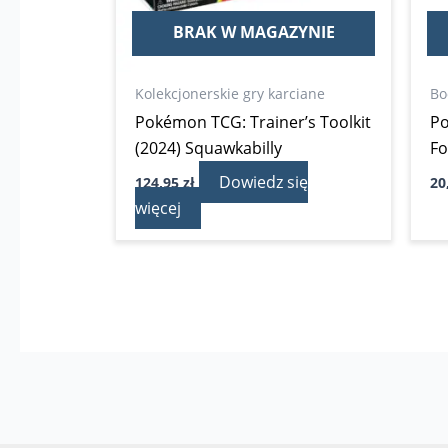
BRAK W MAGAZYNIE
Kolekcjonerskie gry karciane
Bo
Pokémon TCG: Trainer’s Toolkit
P
(2024) Squawkabilly
Fo
Dowiedz się
124,95
zł
20
więcej