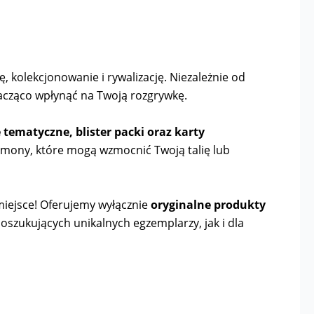
, kolekcjonowanie i rywalizację. Niezależnie od
acząco wpłynąć na Twoją rozgrywkę.
ie tematyczne, blister packi oraz karty
émony, które mogą wzmocnić Twoją talię lub
e miejsce! Oferujemy wyłącznie
oryginalne produkty
poszukujących unikalnych egzemplarzy, jak i dla