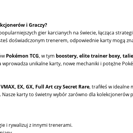
kcjonerów i Graczy?
pularniejszych gier karcianych na świecie, łącząca strategię
 jesteś doświadczonym trenerem, odpowiednie karty mogą zn
tów
Pokémon TCG
, w tym
boostery, elite trainer boxy, tal
a wprowadza unikalne karty, nowe mechaniki i potężne Pok
 VMAX, EX, GX, Full Art czy Secret Rare
, trafiłeś w idealn
ji. Nasze karty to świetny wybór zarówno dla kolekcjonerów 
ie i rywalizuj z innymi trenerami.
miany.