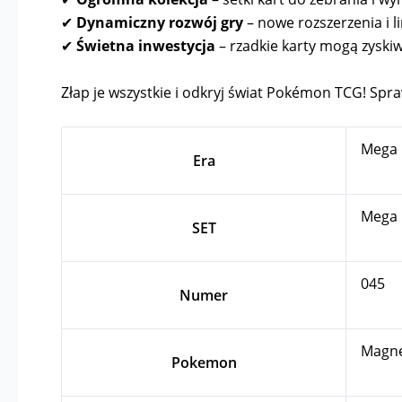
✔
Dynamiczny rozwój gry
– nowe rozszerzenia i l
✔
Świetna inwestycja
– rzadkie karty mogą zyskiw
Złap je wszystkie i odkryj świat Pokémon TCG! Spraw
Mega 
Era
Mega 
SET
045
Numer
Magne
Pokemon