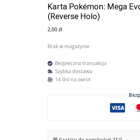
Karta Pokémon: Mega Evo
(Reverse Holo)
2,00
zł
Brak w magazynie
Bezpieczna transakcja
Szybka dostawa
14 dni na zwrot
Bezp
🎁 Gratisy do zamówień TCG