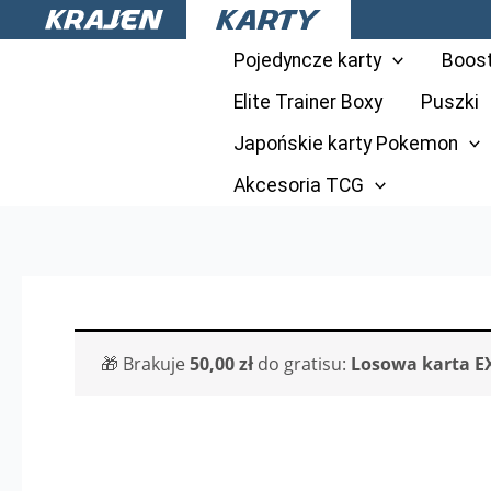
Przejdź
do
Pojedyncze karty
Boos
treści
Elite Trainer Boxy
Puszki
Japońskie karty Pokemon
Akcesoria TCG
🎁 Brakuje
50,00
zł
do gratisu:
Losowa karta E