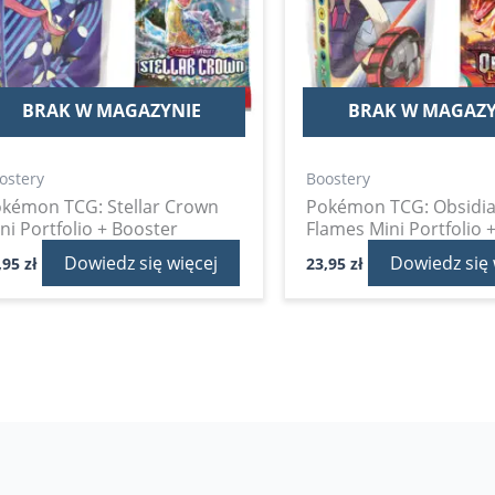
BRAK W MAGAZYNIE
BRAK W MAGAZY
ostery
Boostery
kémon TCG: Stellar Crown
Pokémon TCG: Obsidi
ni Portfolio + Booster
Flames Mini Portfolio 
Dowiedz się więcej
Dowiedz się 
,95
zł
23,95
zł