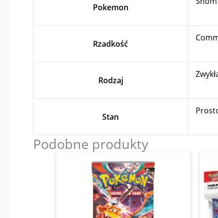
Snom 
Pokemon
Com
Rzadkość
Zwykł
Rodzaj
Prost
Stan
Podobne produkty