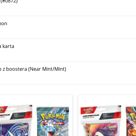
(#0872)
mon
a karta
o z boostera (Near Mint/Mint)