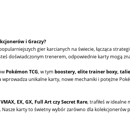
kcjonerów i Graczy?
pularniejszych gier karcianych na świecie, łącząca strategię
 jesteś doświadczonym trenerem, odpowiednie karty mogą zn
tów
Pokémon TCG
, w tym
boostery, elite trainer boxy, tal
a wprowadza unikalne karty, nowe mechaniki i potężne Pok
 VMAX, EX, GX, Full Art czy Secret Rare
, trafiłeś w idealn
ji. Nasze karty to świetny wybór zarówno dla kolekcjonerów 