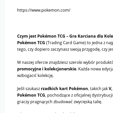
https://www.pokemon.com/
Czym jest Pokémon TCG – Gra Karciana dla Kole
Pokémon TCG
(Trading Card Game) to jedna z najpo
tego, czy dopiero zaczynasz swoją przygodę, czy
W naszej ofercie znajdziesz szeroki wybór produk
promocyjne i kolekcjonerskie
. Każda nowa edycj
wzbogacić kolekcję.
Jeśli szukasz
rzadkich kart Pokémon
, takich jak
V,
Pokémon TCG
, pochodzące z oficjalnej dystrybuc
graczy pragnących zbudować zwycięską talię.