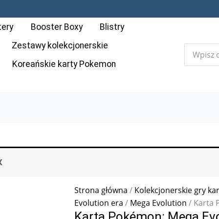
ilość
Karta
tery
Booster Boxy
Blistry
Pokémon:
Mega
Zestawy kolekcjonerskie
Evolution
Koreańskie karty Pokemon
-
042
-
Snom
X
Strona główna
/
Kolekcjonerskie gry ka
Evolution era
/
Mega Evolution
/ Karta 
Karta Pokémon: Mega Evo