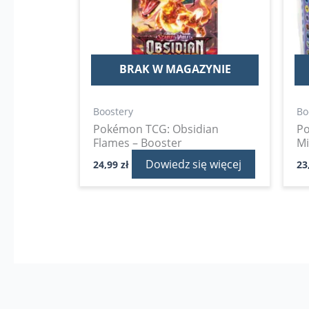
BRAK W MAGAZYNIE
Boostery
Bo
Pokémon TCG: Obsidian
Po
Flames – Booster
Mi
Dowiedz się więcej
24,99
zł
23