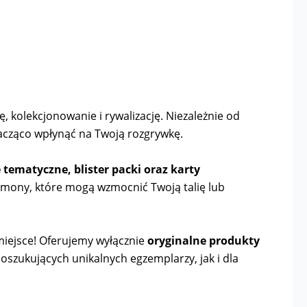
, kolekcjonowanie i rywalizację. Niezależnie od
acząco wpłynąć na Twoją rozgrywkę.
ie tematyczne, blister packi oraz karty
émony, które mogą wzmocnić Twoją talię lub
e miejsce! Oferujemy wyłącznie
oryginalne produkty
poszukujących unikalnych egzemplarzy, jak i dla