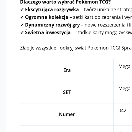
Dlaczego warto wybrać Pokémon TCG?
✔
Ekscytująca rozgrywka
– twórz unikalne strateg
✔
Ogromna kolekcja
– setki kart do zebrania i wy
✔
Dynamiczny rozwój gry
– nowe rozszerzenia i l
✔
Świetna inwestycja
– rzadkie karty mogą zyskiw
Złap je wszystkie i odkryj świat Pokémon TCG! Spraw
Mega 
Era
Mega 
SET
042
Numer