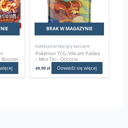
NIE
BRAK W MAGAZYNIE
Kolekcjonerskie gry karciane
an
Pokémon TCG: Vibrant Paldea
+ Booster
– Mini Tin – Oricorio
więcej
Dowiedz się więcej
49,99
zł