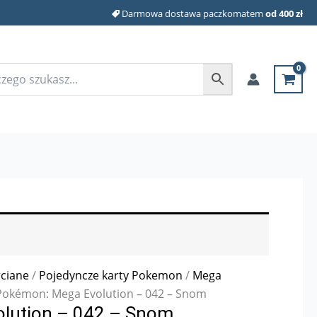
Darmowa dostawa paczkomatem
od 400 zł
rciane
/
Pojedyncze karty Pokemon
/
Mega
Pokémon: Mega Evolution – 042 – Snom
lution – 042 – Snom