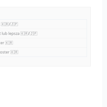
 🇰🇷/🇯🇵
 lub lepsza 🇰🇷/🇯🇵
er 🇰🇷
oster 🇰🇷