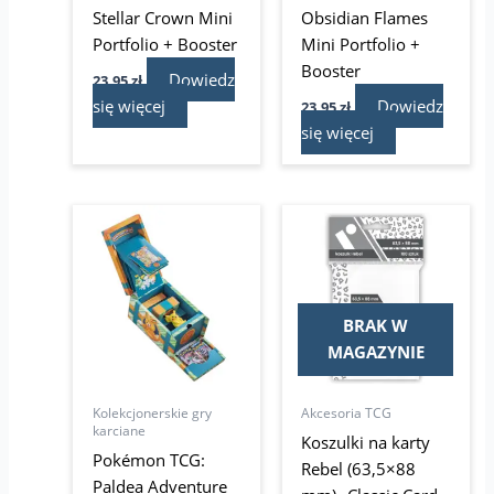
Stellar Crown Mini
Obsidian Flames
Portfolio + Booster
Mini Portfolio +
Booster
Dowiedz
23,95
zł
się więcej
Dowiedz
23,95
zł
się więcej
Pierwotna
Aktualna
cena
cena
wynosiła:
wynosi:
9,95 zł.
7,99 zł.
BRAK W
MAGAZYNIE
Kolekcjonerskie gry
Akcesoria TCG
karciane
Koszulki na karty
Pokémon TCG:
Rebel (63,5×88
Paldea Adventure