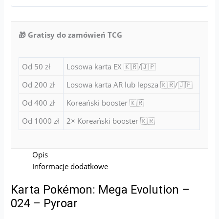
🎁 Gratisy do zamówień TCG
Od 50 zł
Losowa karta EX 🇰🇷/🇯🇵
Od 200 zł
Losowa karta AR lub lepsza 🇰🇷/🇯🇵
Od 400 zł
Koreański booster 🇰🇷
Od 1000 zł
2× Koreański booster 🇰🇷
Opis
Informacje dodatkowe
Karta Pokémon: Mega Evolution –
024 – Pyroar