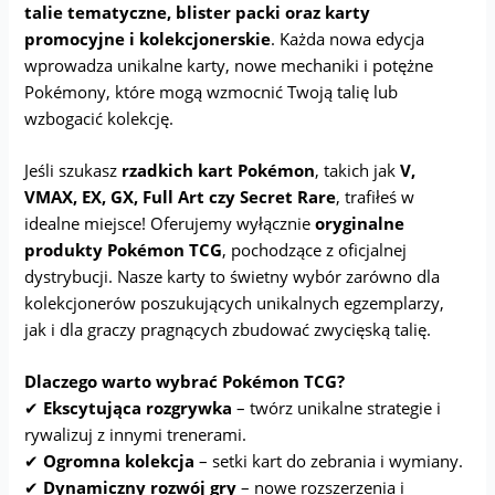
talie tematyczne, blister packi oraz karty
promocyjne i kolekcjonerskie
. Każda nowa edycja
wprowadza unikalne karty, nowe mechaniki i potężne
Pokémony, które mogą wzmocnić Twoją talię lub
wzbogacić kolekcję.
Jeśli szukasz
rzadkich kart Pokémon
, takich jak
V,
VMAX, EX, GX, Full Art czy Secret Rare
, trafiłeś w
idealne miejsce! Oferujemy wyłącznie
oryginalne
produkty Pokémon TCG
, pochodzące z oficjalnej
dystrybucji. Nasze karty to świetny wybór zarówno dla
kolekcjonerów poszukujących unikalnych egzemplarzy,
jak i dla graczy pragnących zbudować zwycięską talię.
Dlaczego warto wybrać Pokémon TCG?
✔
Ekscytująca rozgrywka
– twórz unikalne strategie i
rywalizuj z innymi trenerami.
✔
Ogromna kolekcja
– setki kart do zebrania i wymiany.
✔
Dynamiczny rozwój gry
– nowe rozszerzenia i