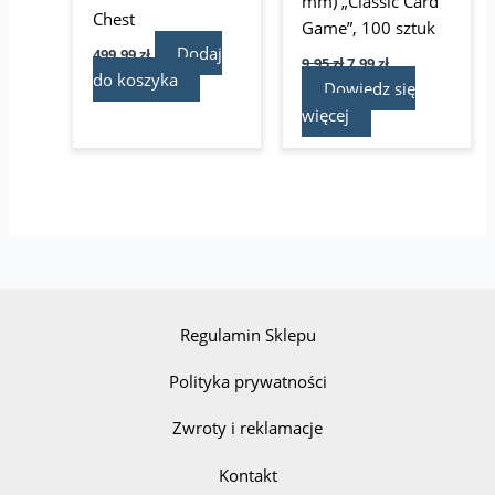
mm) „Classic Card
Chest
Game”, 100 sztuk
Dodaj
499,99
zł
9,95
zł
7,99
zł
do koszyka
Dowiedz się
więcej
Regulamin Sklepu
Polityka prywatności
Zwroty i reklamacje
Kontakt