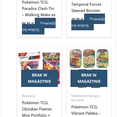
Pokémon TCG:
Temporal Forces
Paradox Clash Tin
Sleeved Booster
– Walking Wake ex
Dowiedz
20,95
zł
Dowiedz
84,95
zł
się więcej
się więcej
BRAK W
BRAK W
MAGAZYNIE
MAGAZYNIE
Boostery
Kolekcjonerskie gry
karciane
Pokémon TCG:
Pokémon TCG:
Obsidian Flames
Vibrant Paldea –
Mini Portfolio +