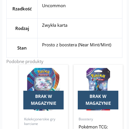
Uncommon
Rzadkość
Zwykła karta
Rodzaj
Prosto z boostera (Near Mint/Mint)
Stan
Podobne produkty
BRAK W
BRAK W
MAGAZYNIE
MAGAZYNIE
Kolekcjonerskie gry
Boostery
karciane
Pokémon TCG: