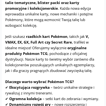
talie tematyczne, blister packi oraz karty
promocyjne i kolekcjonerskie
. Każda nowa edycja
wprowadza unikalne karty, nowe mechaniki i potężne
Pokémony, które mogą wzmocnić Twoją talię lub
wzbogacić kolekcję.
Jeśli szukasz
rzadkich kart Pokémon
, takich jak
V,
VMAX, EX, GX, Full Art czy Secret Rare
, trafiłeś w
idealne miejsce! Oferujemy wyłącznie
oryginalne
produkty Pokémon TCG
, pochodzące z oficjalnej
dystrybucji. Nasze karty to świetny wybór zarówno dla
kolekcjonerów poszukujących unikalnych egzemplarzy,
jak i dla graczy pragnących zbudować zwycięską talię.
Dlaczego warto wybrać Pokémon TCG?
✔
Ekscytująca rozgrywka
– twórz unikalne strategie i
rywalizuj z innymi trenerami.
✔
Ogromna kolekcja
– setki kart do zebrania i wymiany.
✔
Dynamiczny rozwój gry
– nowe rozszerzenia i