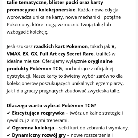
talie tematyczne, blister packi oraz karty
promocyjne i kolekcjonerskie
. Każda nowa edycja
wprowadza unikalne karty, nowe mechaniki i potężne
Pokémony, które mogą wzmocnić Twoją talię lub
wzbogacić kolekcję.
Jeśli szukasz
rzadkich kart Pokémon
, takich jak
V,
VMAX, EX, GX, Full Art czy Secret Rare
, trafiłeś w
idealne miejsce! Oferujemy wyłącznie
oryginalne
produkty Pokémon TCG
, pochodzące z oficjalnej
dystrybucji. Nasze karty to świetny wybór zarówno dla
kolekcjonerów poszukujących unikalnych egzemplarzy,
jak i dla graczy pragnących zbudować zwycięską talię.
Dlaczego warto wybrać Pokémon TCG?
✔
Ekscytująca rozgrywka
– twórz unikalne strategie i
rywalizuj z innymi trenerami.
✔
Ogromna kolekcja
– setki kart do zebrania i wymiany.
✔
Dynamiczny rozwój gry
– nowe rozszerzenia i