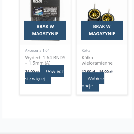
cen:
produkt
od
ma
12,00 zł
do
wiele
14,00 zł
wariantów.
BRAK W
BRAK W
Opcje
MAGAZYNIE
MAGAZYNIE
można
wybrać
Akcesoria 1:64
Kółka
na
Wydech 1:64 BNDS
Kółka
stronie
– 1,5mm (A)
wieloramienne
produktu
Dowiedz
34,00
zł
12,00
zł
–
14,00
zł
się więcej
Wybierz
opcje