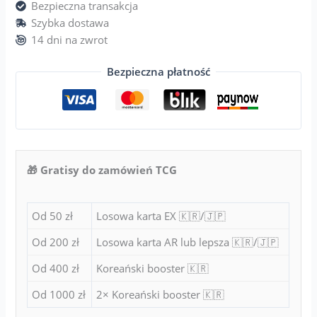
Bezpieczna transakcja
Szybka dostawa
14 dni na zwrot
Bezpieczna płatność
🎁 Gratisy do zamówień TCG
Od 50 zł
Losowa karta EX 🇰🇷/🇯🇵
Od 200 zł
Losowa karta AR lub lepsza 🇰🇷/🇯🇵
Od 400 zł
Koreański booster 🇰🇷
Od 1000 zł
2× Koreański booster 🇰🇷