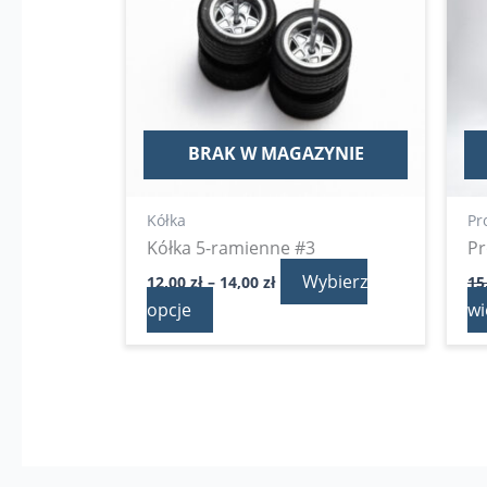
14,00 zł
wariantów.
Opcje
można
wybrać
na
BRAK W MAGAZYNIE
stronie
produktu
Kółka
Pr
Kółka 5-ramienne #3
Pr
Wybierz
12,00
zł
–
14,00
zł
15
opcje
wi