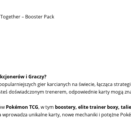
 Together – Booster Pack
kcjonerów i Graczy?
pularniejszych gier karcianych na świecie, łącząca strategię
 jesteś doświadczonym trenerem, odpowiednie karty mogą zn
tów
Pokémon TCG
, w tym
boostery, elite trainer boxy, tal
a wprowadza unikalne karty, nowe mechaniki i potężne Pok