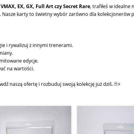
 VMAX, EX, GX, Full Art czy Secret Rare
, trafiłeś w idealn
ji. Nasze karty to świetny wybór zarówno dla kolekcjonerów 
ie i rywalizuj z innymi trenerami.
miany.
imitowane edycje.
ać na wartości.
dź naszą ofertę i rozbuduj swoją kolekcję już dziś. 🃏⚡
Pierwotna
Aktualna
cena
cena
wynosiła:
wynosi:
15,00 zł.
11,00 zł.