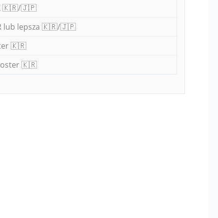
 🇰🇷/🇯🇵
 lub lepsza 🇰🇷/🇯🇵
er 🇰🇷
oster 🇰🇷