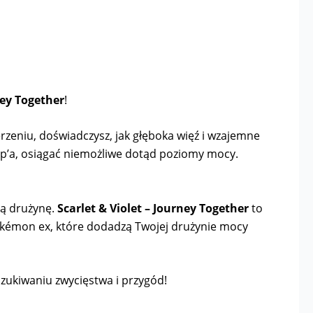
ney Together
!
zeniu, doświadczysz, jak głęboka więź i wzajemne
 Hop’a, osiągać niemożliwe dotąd poziomy mocy.
ją drużynę.
Scarlet & Violet – Journey Together
to
 Pokémon ex, które dodadzą Twojej drużynie mocy
szukiwaniu zwycięstwa i przygód!