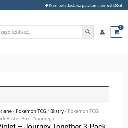
Darmowa dostawa paczkomatem
od 400 zł
rciane
/
Pokemon TCG
/
Blistry
/ Pokemon TCG:
ack Blister Box – Yanmega
iolet – Journey Together 3-Pack