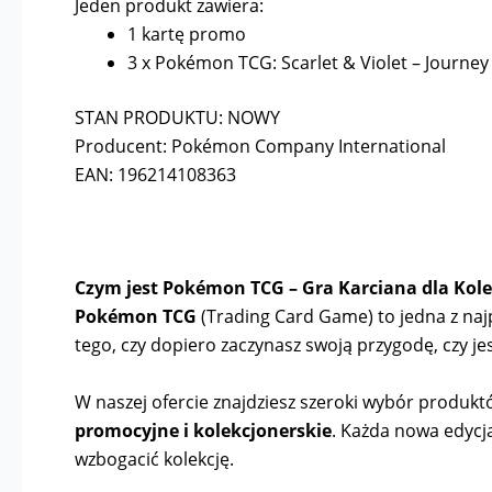
Jeden produkt zawiera:
1 kartę promo
3 x Pokémon TCG: Scarlet & Violet – Journey
STAN PRODUKTU: NOWY
Producent: Pokémon Company International
EAN: 196214108363
Czym jest Pokémon TCG – Gra Karciana dla Kole
Pokémon TCG
(Trading Card Game) to jedna z najpo
tego, czy dopiero zaczynasz swoją przygodę, czy
W naszej ofercie znajdziesz szeroki wybór produk
promocyjne i kolekcjonerskie
. Każda nowa edycj
wzbogacić kolekcję.