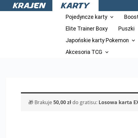
Przejdź
do
Pojedyncze karty
Boos
treści
Elite Trainer Boxy
Puszki
Japońskie karty Pokemon
Akcesoria TCG
🎁 Brakuje
50,00
zł
do gratisu:
Losowa karta E