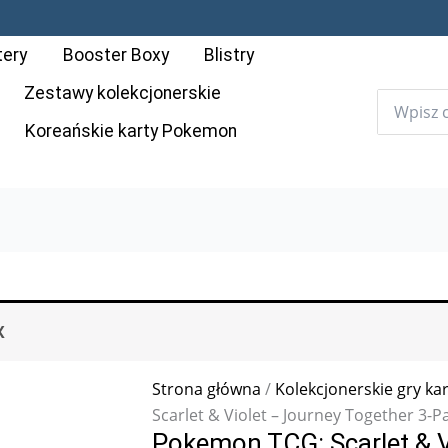
tery
Booster Boxy
Blistry
Zestawy kolekcjonerskie
Koreańskie karty Pokemon
X
Strona główna
/
Kolekcjonerskie gry ka
Scarlet & Violet – Journey Together 3-P
Pokemon TCG: Scarlet & V