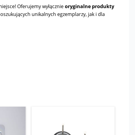
e miejsce! Oferujemy wyłącznie
oryginalne produkty
poszukujących unikalnych egzemplarzy, jak i dla
Zakres
Ten
cen:
produkt
od
10,00 zł
ma
do
wiele