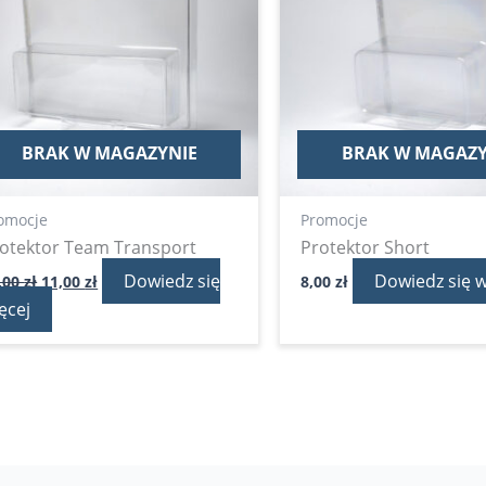
BRAK W MAGAZYNIE
BRAK W MAGAZY
omocje
Promocje
otektor Team Transport
Protektor Short
Dowiedz się
Dowiedz się w
,00
zł
11,00
zł
8,00
zł
ęcej