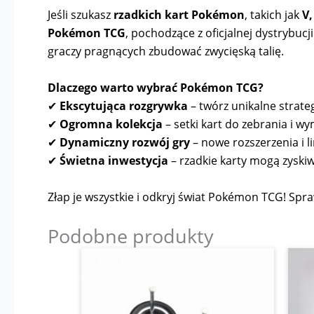
Jeśli szukasz
rzadkich kart Pokémon
, takich jak
V,
Pokémon TCG
, pochodzące z oficjalnej dystrybuc
graczy pragnących zbudować zwycięską talię.
Dlaczego warto wybrać Pokémon TCG?
✔
Ekscytująca rozgrywka
– twórz unikalne strateg
✔
Ogromna kolekcja
– setki kart do zebrania i wy
✔
Dynamiczny rozwój gry
– nowe rozszerzenia i l
✔
Świetna inwestycja
– rzadkie karty mogą zyskiw
Złap je wszystkie i odkryj świat Pokémon TCG! Spraw
Podobne produkty
Zakres
Ten
cen:
produkt
od
12,00 zł
ma
do
wiele