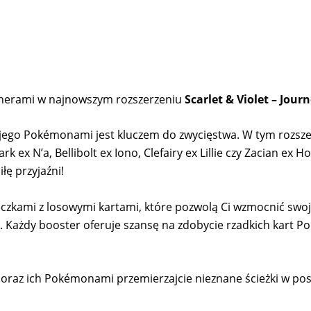
enerami w najnowszym rozszerzeniu
Scarlet & Violet – Jour
 jego Pokémonami jest kluczem do zwycięstwa. W tym rozszer
 ex N’a, Bellibolt ex Iono, Clefairy ex Lillie czy Zacian ex
łę przyjaźni!
aczkami z losowymi kartami, które pozwolą Ci wzmocnić swo
rt. Każdy booster oferuje szansę na zdobycie rzadkich kart
i oraz ich Pokémonami przemierzajcie nieznane ścieżki w po