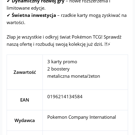
✔
Dynamiczny rozwój gry
– nowe rozszerzenia i
limitowane edycje.
✔
Świetna inwestycja
– rzadkie karty mogą zyskiwać na
wartości.
Złap je wszystkie i odkryj świat Pokémon TCG! Sprawdź
naszą ofertę i rozbuduj swoją kolekcję już dziś. 🃏⚡
3 karty promo
2 boostery
Zawartość
metaliczna moneta/żeton
0196214134584
EAN
Pokemon Company International
Wydawca