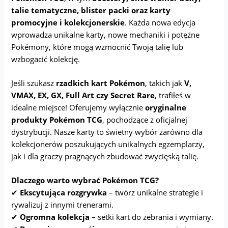
talie tematyczne, blister packi oraz karty
promocyjne i kolekcjonerskie
. Każda nowa edycja
wprowadza unikalne karty, nowe mechaniki i potężne
Pokémony, które mogą wzmocnić Twoją talię lub
wzbogacić kolekcję.
Jeśli szukasz
rzadkich kart Pokémon
, takich jak
V,
VMAX, EX, GX, Full Art czy Secret Rare
, trafiłeś w
idealne miejsce! Oferujemy wyłącznie
oryginalne
produkty Pokémon TCG
, pochodzące z oficjalnej
dystrybucji. Nasze karty to świetny wybór zarówno dla
kolekcjonerów poszukujących unikalnych egzemplarzy,
jak i dla graczy pragnących zbudować zwycięską talię.
Dlaczego warto wybrać Pokémon TCG?
✔
Ekscytująca rozgrywka
– twórz unikalne strategie i
rywalizuj z innymi trenerami.
✔
Ogromna kolekcja
– setki kart do zebrania i wymiany.