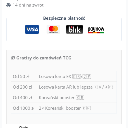
14 dni na zwrot
Bezpieczna płatność
🎁 Gratisy do zamówień TCG
Od 50 zł
Losowa karta EX 🇰🇷/🇯🇵
Od 200 zł
Losowa karta AR lub lepsza 🇰🇷/🇯🇵
Od 400 zł
Koreański booster 🇰🇷
Od 1000 zł
2× Koreański booster 🇰🇷
Opis