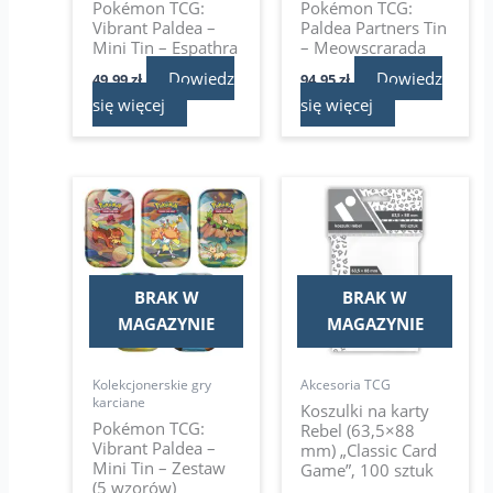
Pokémon TCG:
Pokémon TCG:
Vibrant Paldea –
Paldea Partners Tin
Mini Tin – Espathra
– Meowscrarada
Dowiedz
Dowiedz
49,99
zł
94,95
zł
się więcej
się więcej
Pierwotna
Aktualna
cena
cena
wynosiła:
wynosi:
9,95 zł.
7,99 zł.
BRAK W
BRAK W
MAGAZYNIE
MAGAZYNIE
Kolekcjonerskie gry
Akcesoria TCG
karciane
Koszulki na karty
Pokémon TCG:
Rebel (63,5×88
Vibrant Paldea –
mm) „Classic Card
Mini Tin – Zestaw
Game”, 100 sztuk
(5 wzorów)