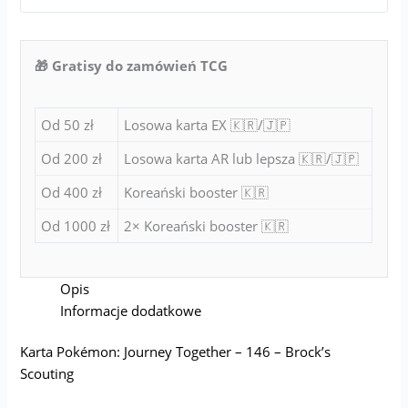
🎁 Gratisy do zamówień TCG
Od 50 zł
Losowa karta EX 🇰🇷/🇯🇵
Od 200 zł
Losowa karta AR lub lepsza 🇰🇷/🇯🇵
Od 400 zł
Koreański booster 🇰🇷
Od 1000 zł
2× Koreański booster 🇰🇷
Opis
Informacje dodatkowe
Karta Pokémon: Journey Together – 146 – Brock’s
Scouting