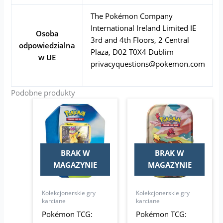
The Pokémon Company
International Ireland Limited IE
Osoba
3rd and 4th Floors, 2 Central
odpowiedzialna
Plaza, D02 T0X4 Dublim
w UE
privacyquestions@pokemon.com
Podobne produkty
BRAK W
BRAK W
MAGAZYNIE
MAGAZYNIE
Kolekcjonerskie gry
Kolekcjonerskie gry
karciane
karciane
Pokémon TCG:
Pokémon TCG: