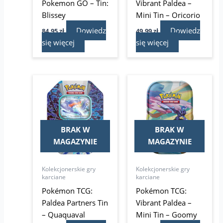
Pokemon GO – Tin:
Vibrant Paldea –
Blissey
Mini Tin – Oricorio
Dowiedz
Dowiedz
84,95
zł
49,99
zł
się więcej
się więcej
BRAK W
BRAK W
MAGAZYNIE
MAGAZYNIE
Kolekcjonerskie gry
Kolekcjonerskie gry
karciane
karciane
Pokémon TCG:
Pokémon TCG:
Paldea Partners Tin
Vibrant Paldea –
– Quaquaval
Mini Tin – Goomy