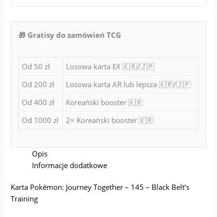
🎁 Gratisy do zamówień TCG
Od 50 zł
Losowa karta EX 🇰🇷/🇯🇵
Od 200 zł
Losowa karta AR lub lepsza 🇰🇷/🇯🇵
Od 400 zł
Koreański booster 🇰🇷
Od 1000 zł
2× Koreański booster 🇰🇷
Opis
Informacje dodatkowe
Karta Pokémon: Journey Together – 145 – Black Belt’s
Training