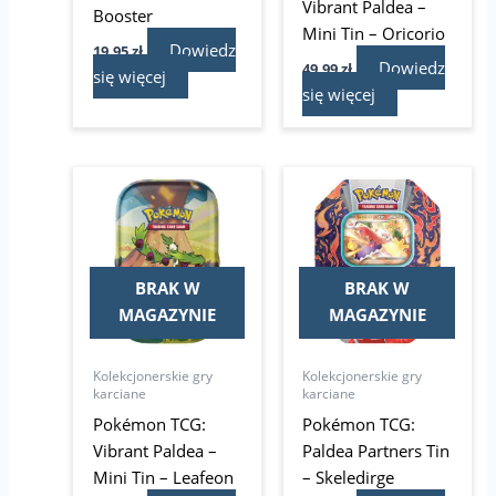
Vibrant Paldea –
Booster
Mini Tin – Oricorio
Dowiedz
19,95
zł
Dowiedz
49,99
zł
się więcej
się więcej
BRAK W
BRAK W
MAGAZYNIE
MAGAZYNIE
Kolekcjonerskie gry
Kolekcjonerskie gry
karciane
karciane
Pokémon TCG:
Pokémon TCG:
Vibrant Paldea –
Paldea Partners Tin
Mini Tin – Leafeon
– Skeledirge