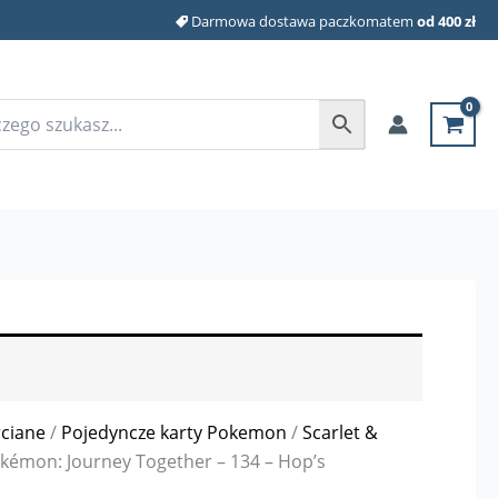
Darmowa dostawa paczkomatem
od 400 zł
rciane
/
Pojedyncze karty Pokemon
/
Scarlet &
kémon: Journey Together – 134 – Hop’s