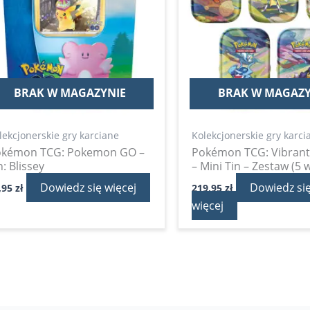
BRAK W MAGAZYNIE
BRAK W MAGAZY
lekcjonerskie gry karciane
Kolekcjonerskie gry karci
okémon TCG: Pokemon GO –
Pokémon TCG: Vibrant
n: Blissey
– Mini Tin – Zestaw (5
Dowiedz się więcej
Dowiedz si
,95
zł
219,95
zł
więcej