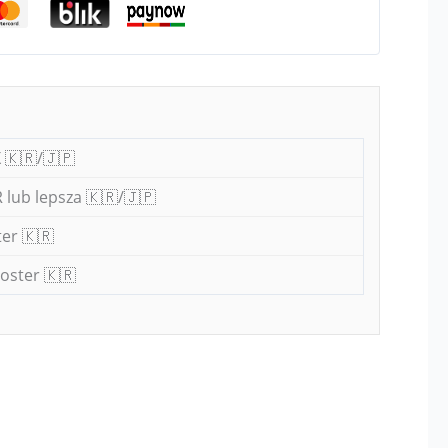
 🇰🇷/🇯🇵
 lub lepsza 🇰🇷/🇯🇵
er 🇰🇷
oster 🇰🇷