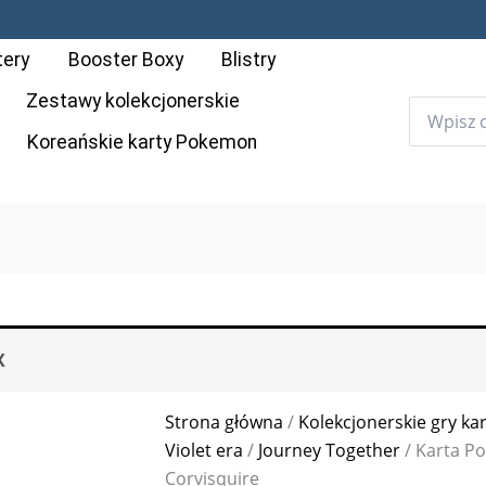
ilość
Karta
tery
Booster Boxy
Blistry
Pokémon:
Journey
Zestawy kolekcjonerskie
Together
Koreańskie karty Pokemon
-
134
-
Hop's
Corvisquire
X
Strona główna
/
Kolekcjonerskie gry ka
Violet era
/
Journey Together
/ Karta Po
Corvisquire