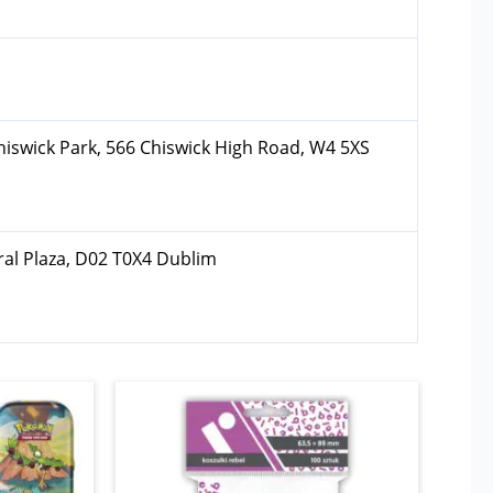
hiswick Park, 566 Chiswick High Road, W4 5XS
ral Plaza, D02 T0X4 Dublim