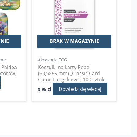
NIE
BRAK W MAGAZYNIE
ane
Akcesoria TCG
 Paldea
Koszulki na karty Rebel
 wzorów)
(63,5×89 mm) „Classic Card
Game Longsleeve”, 100 sztuk
ę
Dowiedz się więcej
9,95
zł