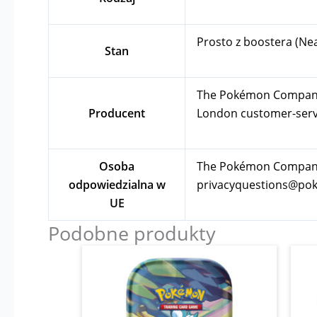
Prosto z boostera (Ne
Stan
The Pokémon Company In
Producent
London
customer-se
Osoba
The Pokémon Company I
odpowiedzialna w
privacyquestions@p
UE
Podobne produkty