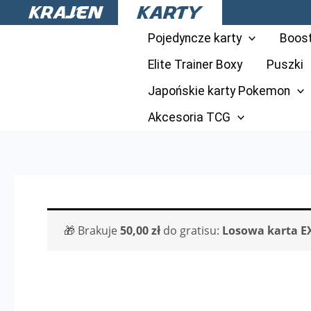
Przejdź
do
Pojedyncze karty
Boos
treści
Elite Trainer Boxy
Puszki
Japońskie karty Pokemon
Akcesoria TCG
🎁 Brakuje
50,00
zł
do gratisu:
Losowa karta E