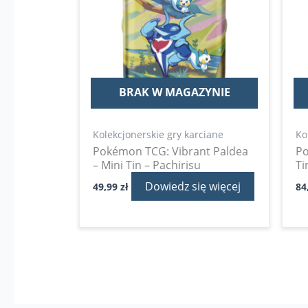
BRAK W MAGAZYNIE
Kolekcjonerskie gry karciane
Ko
Pokémon TCG: Vibrant Paldea
P
– Mini Tin – Pachirisu
Ti
Dowiedz się więcej
49,99
zł
84