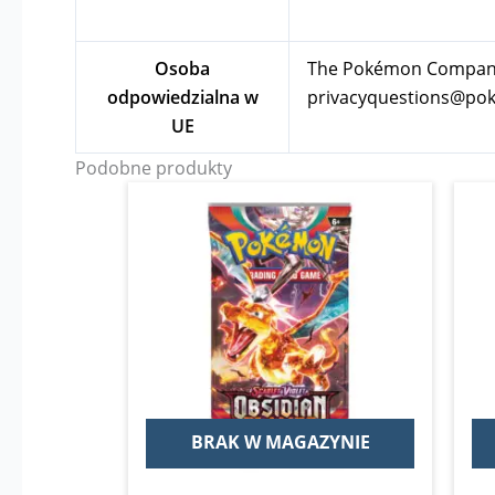
Osoba
The Pokémon Company I
odpowiedzialna w
privacyquestions@p
UE
Podobne produkty
BRAK W MAGAZYNIE