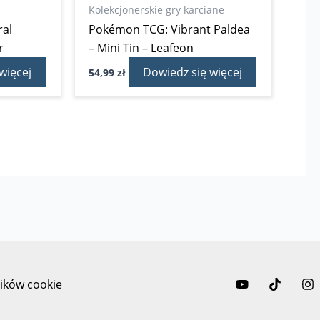
Kolekcjonerskie gry karciane
al
Pokémon TCG: Vibrant Paldea
r
– Mini Tin – Leafeon
więcej
Dowiedz się więcej
54,99
zł
lików cookie