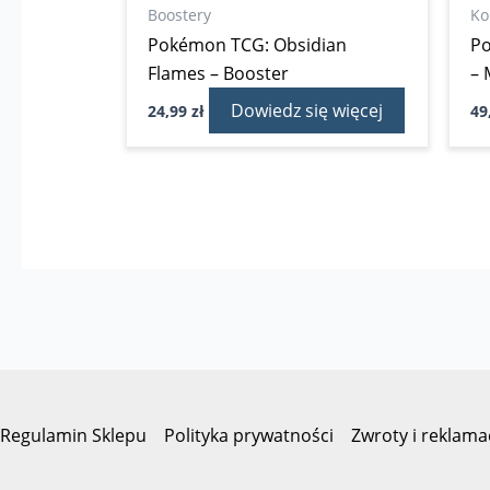
Boostery
Ko
Pokémon TCG: Obsidian
Po
Flames – Booster
– 
Dowiedz się więcej
24,99
zł
49
Regulamin Sklepu
Polityka prywatności
Zwroty i reklama