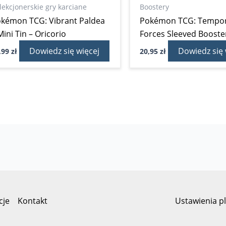
lekcjonerskie gry karciane
Boostery
kémon TCG: Vibrant Paldea
Pokémon TCG: Tempor
Mini Tin – Oricorio
Forces Sleeved Booste
Dowiedz się więcej
Dowiedz się 
,99
zł
20,95
zł
cje
Kontakt
Ustawienia p