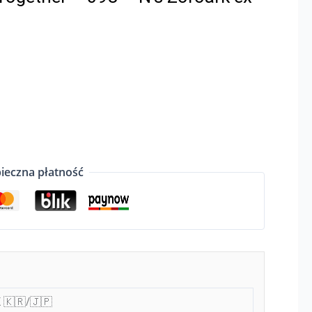
ieczna płatność
 🇰🇷/🇯🇵