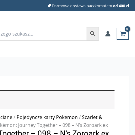
Darmowa dostawa paczkomatem
od 400 zł
rciane
/
Pojedyncze karty Pokemon
/
Scarlet &
kémon: Journey Together – 098 – N’s Zoroark ex
ogether – 098 – N’s Zoroark ex