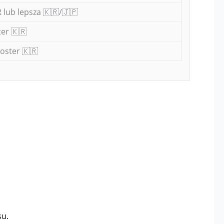
 lub lepsza 🇰🇷/🇯🇵
er 🇰🇷
oster 🇰🇷
su.