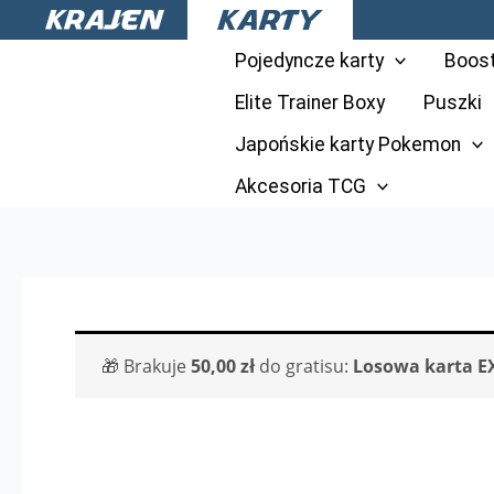
Przejdź
do
Pojedyncze karty
Boos
treści
Elite Trainer Boxy
Puszki
Japońskie karty Pokemon
Akcesoria TCG
🎁 Brakuje
50,00
zł
do gratisu:
Losowa karta E