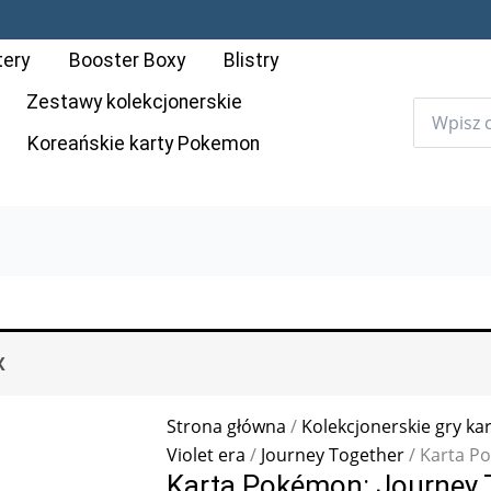
tery
Booster Boxy
Blistry
Zestawy kolekcjonerskie
Koreańskie karty Pokemon
X
Strona główna
/
Kolekcjonerskie gry ka
Violet era
/
Journey Together
/ Karta Po
Karta Pokémon: Journey T