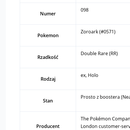
098
Numer
Zoroark (#0571)
Pokemon
Double Rare (RR)
Rzadkość
ex, Holo
Rodzaj
Prosto z boostera (Ne
Stan
The Pokémon Company In
Producent
London
customer-se