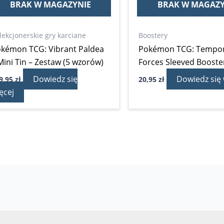
BRAK W MAGAZYNIE
BRAK W MAGAZY
lekcjonerskie gry karciane
Boostery
kémon TCG: Vibrant Paldea
Pokémon TCG: Tempor
Mini Tin – Zestaw (5 wzorów)
Forces Sleeved Booste
Dowiedz się
Dowiedz się 
9,95
zł
20,95
zł
ęcej