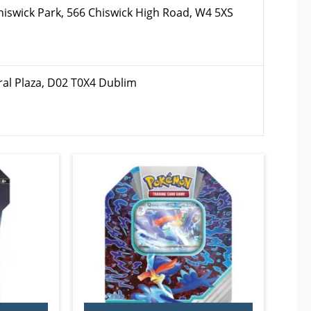
hiswick Park, 566 Chiswick High Road, W4 5XS
ral Plaza, D02 T0X4 Dublim