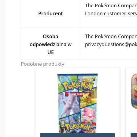
The Pokémon Company In
Producent
London
customer-se
Osoba
The Pokémon Company I
odpowiedzialna w
privacyquestions@p
UE
Podobne produkty