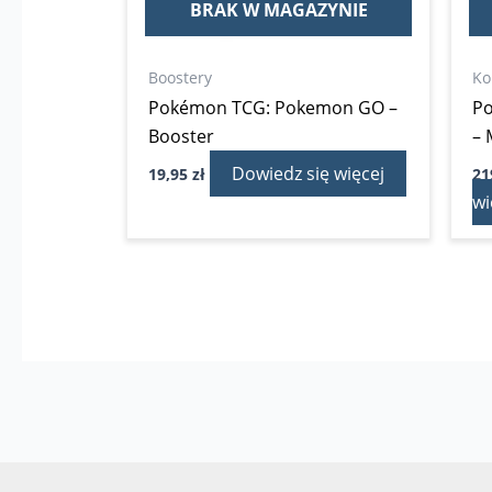
BRAK W MAGAZYNIE
Boostery
Ko
Pokémon TCG: Pokemon GO –
Po
Booster
– 
Dowiedz się więcej
19,95
zł
21
wi