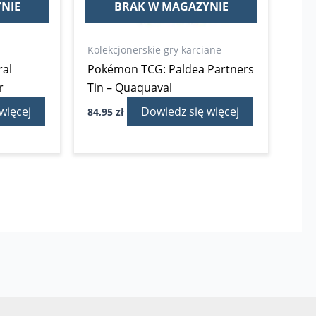
NIE
BRAK W MAGAZYNIE
Kolekcjonerskie gry karciane
al
Pokémon TCG: Paldea Partners
r
Tin – Quaquaval
więcej
Dowiedz się więcej
84,95
zł