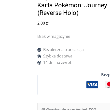
Karta Pokémon: Journey T
(Reverse Holo)
2,00
zł
Brak w magazynie
Bezpieczna transakcja
Szybka dostawa
14 dni na zwrot
Bezp
🎁 Gratisy do zamówień TCG