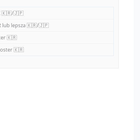
 🇰🇷/🇯🇵
 lub lepsza 🇰🇷/🇯🇵
er 🇰🇷
oster 🇰🇷