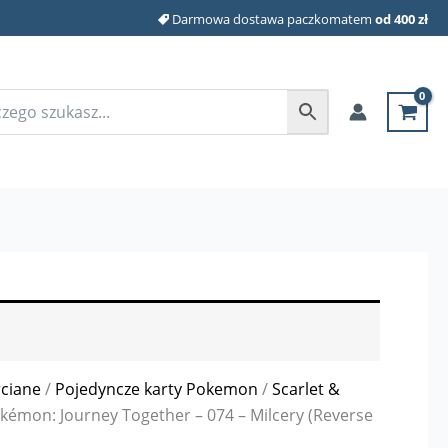
Darmowa dostawa paczkomatem
od 400 zł
rciane
/
Pojedyncze karty Pokemon
/
Scarlet &
kémon: Journey Together – 074 – Milcery (Reverse