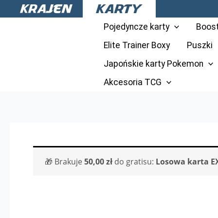
Przejdź
do
Pojedyncze karty
Boos
treści
Elite Trainer Boxy
Puszki
Japońskie karty Pokemon
Akcesoria TCG
🎁 Brakuje
50,00
zł
do gratisu:
Losowa karta E