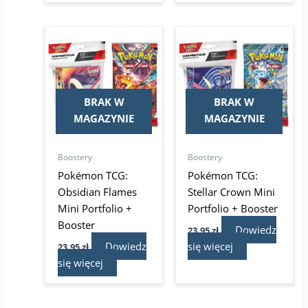
BRAK W
BRAK W
MAGAZYNIE
MAGAZYNIE
Boostery
Boostery
Pokémon TCG:
Pokémon TCG:
Obsidian Flames
Stellar Crown Mini
Mini Portfolio +
Portfolio + Booster
Booster
Dowiedz
23,95
zł
Dowiedz
się więcej
23,95
zł
się więcej