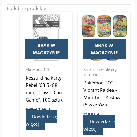
Podobne produkty
Pierwotna
Aktualna
cena
cena
wynosiła:
wynosi:
9,95 zł.
7,99 zł.
BRAK W
BRAK W
MAGAZYNIE
MAGAZYNIE
Akcesoria TCG
Kolekcjonerskie gry
karciane
Koszulki na karty
Pokémon TCG:
Rebel (63,5×88
Vibrant Paldea –
mm) „Classic Card
Mini Tin – Zestaw
Game”, 100 sztuk
(5 wzorów)
9,95
zł
7,99
zł
219,95
zł
Dowiedz się
Dowiedz się
więcej
więcej