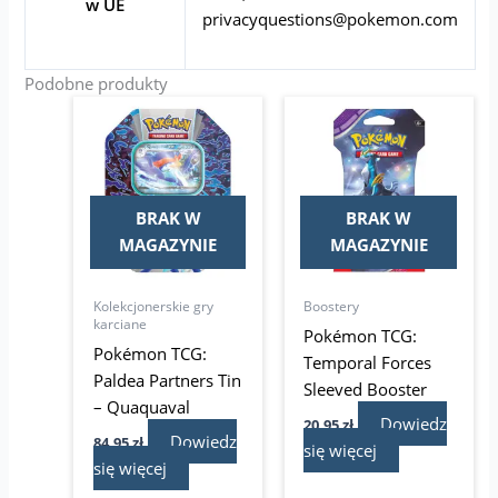
w UE
privacyquestions@pokemon.com
Podobne produkty
BRAK W
BRAK W
MAGAZYNIE
MAGAZYNIE
Kolekcjonerskie gry
Boostery
karciane
Pokémon TCG:
Pokémon TCG:
Temporal Forces
Paldea Partners Tin
Sleeved Booster
– Quaquaval
Dowiedz
20,95
zł
Dowiedz
84,95
zł
się więcej
się więcej