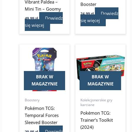
Vibrant Paldea –
Booster
Mini Tin – Goomy
Dowiedz
24,99
zł
Dowiedz
49,99
zł
się więcej
się więcej
BRAK W
BRAK W
MAGAZYNIE
MAGAZYNIE
Boostery
Kolekcjonerskie gry
karciane
Pokémon TCG:
Pokémon TCG:
Temporal Forces
Trainer’s Toolkit
Sleeved Booster
(2024)
Dowiedz
20,95
zł