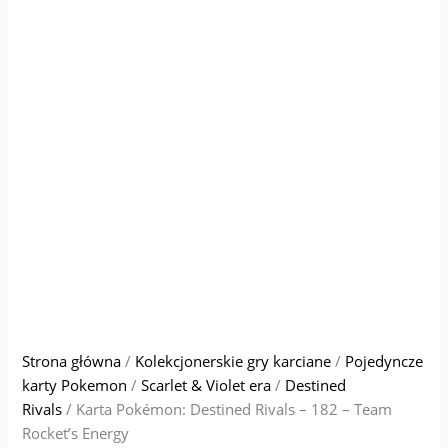
Strona główna
/
Kolekcjonerskie gry karciane
/
Pojedyncze
karty Pokemon
/
Scarlet & Violet era
/
Destined
Rivals
/ Karta Pokémon: Destined Rivals – 182 – Team
Rocket’s Energy