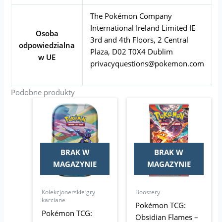
The Pokémon Company
International Ireland Limited IE
Osoba
3rd and 4th Floors, 2 Central
odpowiedzialna
Plaza, D02 T0X4 Dublim
w UE
privacyquestions@pokemon.com
Podobne produkty
BRAK W
BRAK W
MAGAZYNIE
MAGAZYNIE
Kolekcjonerskie gry
Boostery
karciane
Pokémon TCG:
Pokémon TCG:
Obsidian Flames –