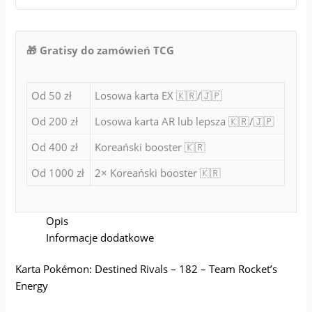
🎁 Gratisy do zamówień TCG
Od 50 zł
Losowa karta EX 🇰🇷/🇯🇵
Od 200 zł
Losowa karta AR lub lepsza 🇰🇷/🇯🇵
Od 400 zł
Koreański booster 🇰🇷
Od 1000 zł
2× Koreański booster 🇰🇷
Opis
Informacje dodatkowe
Karta Pokémon: Destined Rivals – 182 – Team Rocket’s
Energy